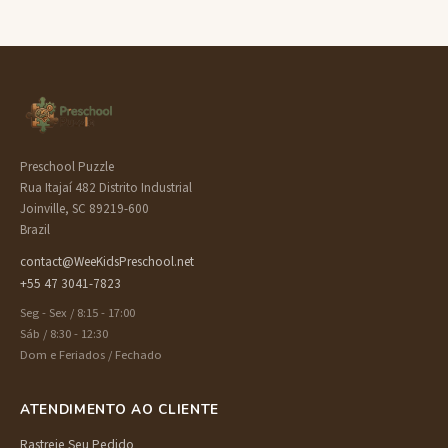
Preschool Puzzle
Rua Itajaí 482 Distrito Industrial
Joinville, SC 89219-600
Brazil
contact@WeeKidsPreschool.net
+55 47 3041-7823
Seg - Sex / 8:15 - 17:00
Sáb / 8:30 - 12:30
Dom e Feriados / Fechado
ATENDIMENTO AO CLIENTE
Rastreie Seu Pedido