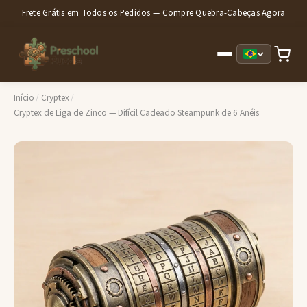
Frete Grátis em Todos os Pedidos — Compre Quebra-Cabeças Agora
Início
/
Cryptex
/
Cryptex de Liga de Zinco — Difícil Cadeado Steampunk de 6 Anéis