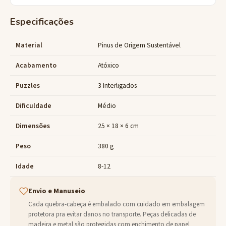
Especificações
Material
Pinus de Origem Sustentável
Acabamento
Atóxico
Puzzles
3 Interligados
Dificuldade
Médio
Dimensões
25 × 18 × 6 cm
Peso
380 g
Idade
8-12
Envio e Manuseio
Cada quebra-cabeça é embalado com cuidado em embalagem
protetora pra evitar danos no transporte. Peças delicadas de
madeira e metal são protegidas com enchimento de papel