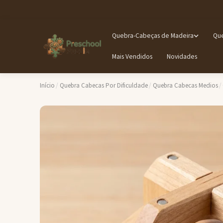
Quebra-Cabeças de Madeira
Que
Mais Vendidos
Novidades
Início
/
Quebra Cabecas Por Dificuldade
/
Quebra Cabecas Medios
/