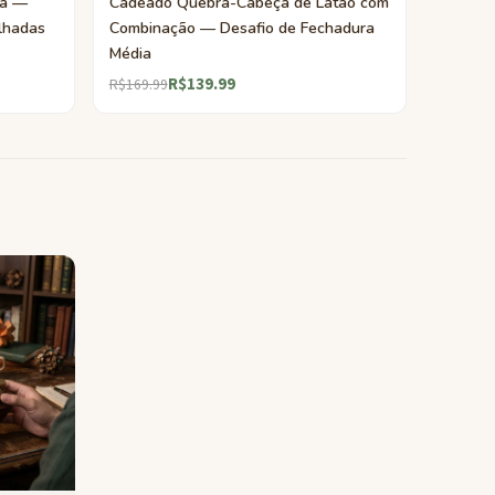
ra —
Cadeado Quebra-Cabeça de Latão com
lhadas
Combinação — Desafio de Fechadura
Média
R$139.99
R$169.99