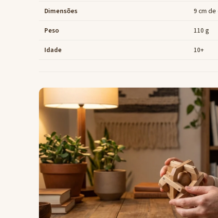
Dimensões
9 cm de
Peso
110 g
Idade
10+