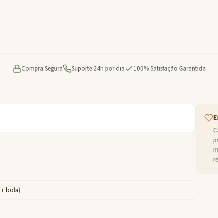
Compra Segura
Suporte 24h por dia
100% Satisfação Garantida
E
C
p
m
r
 + bola)