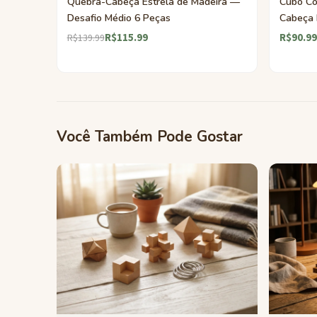
Quebra-Cabeça Estrela de Madeira —
Cubo Co
Desafio Médio 6 Peças
Cabeça 
R$115.99
R$90.99
R$139.99
Você Também Pode Gostar