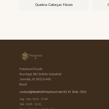
Quebra-Cabeças Fáceis
Preschool Puzzle
Rua Itajaí 482 Distrito Industrial
Joinville, SC 89219-600
Brazil
contact@WeeKidsPreschool.net
+55 47 3041-7823
Seg - Sex / 8:15 - 17:00
Sáb / 8:30 - 12:30