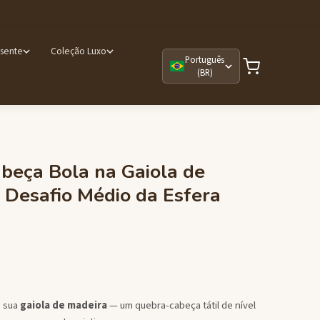
esente
Coleção Luxo
Português
(BR)
beça Bola na Gaiola de
Desafio Médio da Esfera
e sua
gaiola de madeira
— um quebra-cabeça tátil de nível