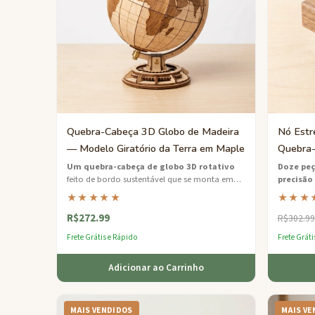
Quebra-Cabeça 3D Globo de Madeira
Nó Estr
— Modelo Giratório da Terra em Maple
Quebra-
Um quebra-cabeça de globo 3D rotativo
Doze peç
feito de bordo sustentável que se monta em
precisão
um modelo funcional da Terra giratório em
impressio
★★★★★
★★★
um suporte de madeira.
se tiver 
R$272.99
desafio d
R$302.99
Frete Grátis e Rápido
Frete Gráti
Adicionar ao Carrinho
MAIS VENDIDOS
MAIS VE