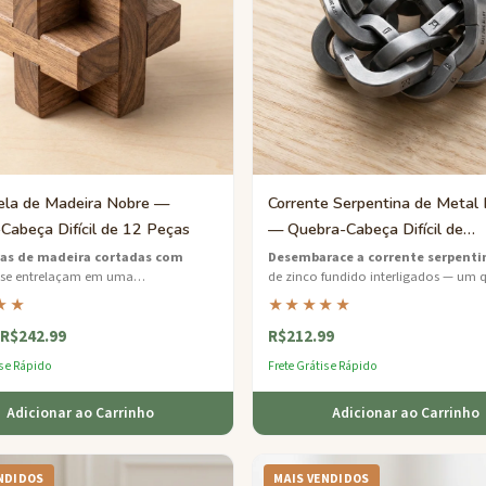
ela de Madeira Nobre —
Corrente Serpentina de Metal 
Cabeça Difícil de 12 Peças
— Quebra-Cabeça Difícil de
Movimento Sequencial
as de madeira cortadas com
Desembarace a corrente serpenti
se entrelaçam em uma
de zinco fundido interligados — um 
nante forma de estrela — desmonte
cabeça metálico satisfatório que exi
★★
★★★★★
coragem e enfrente o verdadeiro
paciência e precisão.
R$242.99
R$212.99
e remontar.
s e Rápido
Frete Grátis e Rápido
Adicionar ao Carrinho
Adicionar ao Carrinho
NDIDOS
MAIS VENDIDOS