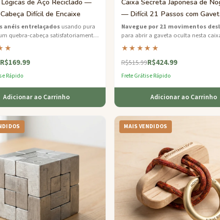
 Lógicas de Aço Reciclado —
Caixa Secreta Japonesa de No
Cabeça Difícil de Encaixe
— Difícil 21 Passos com Gavet
Oculta
s anéis entrelaçados
usando pura
Navegue por 21 movimentos desl
um quebra-cabeça satisfatoriamente
para abrir a gaveta oculta nesta caix
orjado de aço reciclado com um
quebra-cabeça japonesa de noz — u
★★
★★★★★
to acetinado escovado.
para a memória e o tato.
R$169.99
R$424.99
R$515.99
s e Rápido
Frete Grátis e Rápido
Adicionar ao Carrinho
Adicionar ao Carrinho
NDIDOS
MAIS VENDIDOS