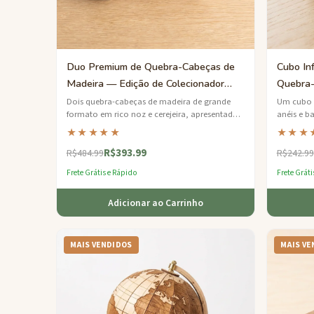
Duo Premium de Quebra-Cabeças de
Cubo In
Madeira — Edição de Colecionador
Quebra-
Nogueira e Cerejeira
Dois quebra-cabeças de madeira de grande
Um cubo d
formato em rico noz e cerejeira, apresentados
anéis e b
em uma caixa de recordação forrada de linho.
separados
★★★★★
★★★
satisfatór
R$393.99
R$484.99
R$242.99
Frete Grátis e Rápido
Frete Gráti
Adicionar ao Carrinho
MAIS VENDIDOS
MAIS VE