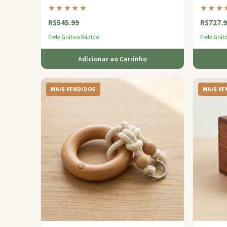
de precisão — um luxuoso quebra-cabeça tátil.
cabeça de
★★★★★
★★★
guarda se
R$545.99
R$727.9
Frete Grátis e Rápido
Frete Gráti
Adicionar ao Carrinho
MAIS VENDIDOS
MAIS VE