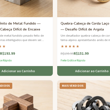
finito de Metal Fundido —
Quebra-Cabeça de Corda Laço 
Cabeça Difícil de Encaixe
— Desafio Difícil de Argola
e metal fundido pesado feito de
Um desafiador quebra-cabeça de co
arras interligados que devem ser
tema alpino apresentando anéis de 
 e remontados — um desafio tátil
estilo carabina passados por corda d
★★
★★★★★
io.
escalada encerada em uma moldura
R$193.99
R$151.99
madeira de bétula.
R$199.99
s e Rápido
Frete Grátis e Rápido
Adicionar ao Carrinho
Adicionar ao Carrinho
NDIDOS
MAIS VENDIDOS