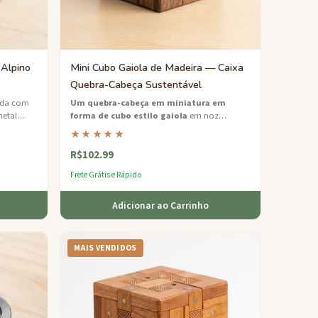
Alpino
Mini Cubo Gaiola de Madeira — Caixa
Quebra-Cabeça Sustentável
rda com
Um quebra-cabeça em miniatura em
metal
forma de cubo estilo gaiola
em noz
e
ecológica que esconde uma bola presa que
★★★★★
 de
você deve libertar sem força.
R$102.99
Frete Grátis e Rápido
Adicionar ao Carrinho
MAIS VENDIDOS