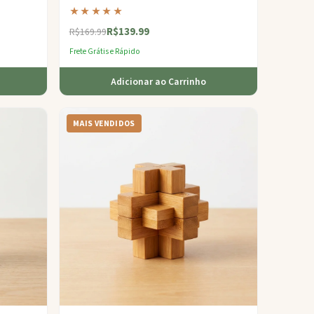
ciência e
que exige pensamento lógico afiado e mãos
★★★★★
firmes.
R$139.99
R$169.99
Frete Grátis e Rápido
Adicionar ao Carrinho
MAIS VENDIDOS