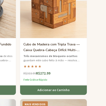
Fundido
Cubo de Madeira com Tripla Trava —
Caixa Quebra-Cabeça Difícil Multi-
Mecanismo
na
de elos
Três mecanismos de bloqueio ocultos
quebra-
guardam este cubo feito à mão — resolva
ge
painéis deslizantes, dials rotativos e fechos
★★★★★
magnéticos para revelar o compartimento
R$272.99
secreto.
R$333.99
Frete Grátis e Rápido
Adicionar ao Carrinho
MAIS VENDIDOS