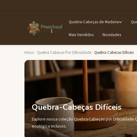
Quebra-Cabeças de Madeira
Que
Mais Vendidos
Novidades
Início
Quebra Cabecas Por Dificuldade
Quebra Cabecas Dificeis
Quebra-Cabeças Difíceis
Explore nossa coleção Quebra-Cabeças por Dificuldade Qu
ecológica inclusos.