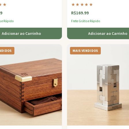
 luxo em edição limitada que
forma sustentável que recompensa pa
★★
★★★★★
us segredos com estilo.
engenhosidade.
9
R$169.99
s e Rápido
Frete Grátis e Rápido
Adicionar ao Carrinho
Adicionar ao Carrinho
NDIDOS
MAIS VENDIDOS