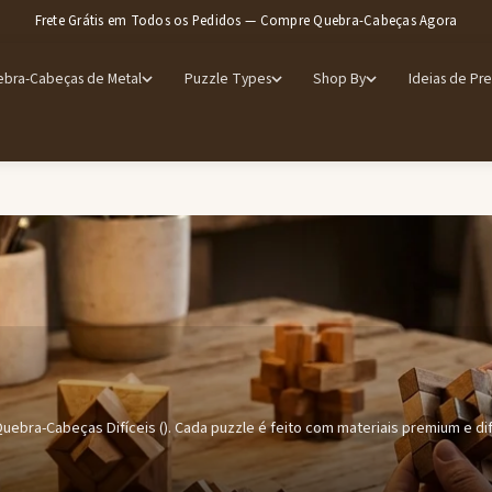
Frete Grátis em Todos os Pedidos — Compre Quebra-Cabeças Agora
bra-Cabeças de Metal
Puzzle Types
Shop By
Ideias de Pr
ebra-Cabeças Difíceis (). Cada puzzle é feito com materiais premium e dif