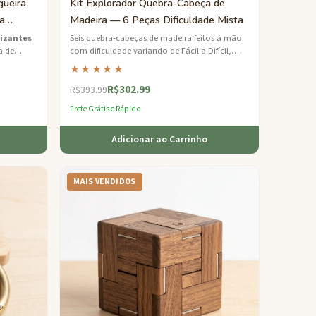
gueira
Kit Explorador Quebra-Cabeça de
a
Madeira — 6 Peças Dificuldade Mista
izantes
Seis quebra-cabeças de madeira feitos à mão
a de
com dificuldade variando de Fácil a Difícil,
m desafio
apresentados em uma bandeja de bambu
★★★★★
sustentável.
R$302.99
R$393.99
Frete Grátis e Rápido
Adicionar ao Carrinho
MAIS VENDIDOS