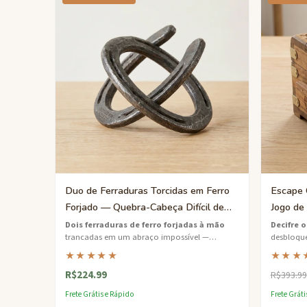
Duo de Ferraduras Torcidas em Ferro
Escape 
Forjado — Quebra-Cabeça Difícil de
Jogo de
Separação
Tesouro 
Dois ferraduras de ferro forjadas à mão
Decifre 
trancadas em um abraço impossível —
desbloque
encontre o único ângulo que as liberta.
madeira 
★★★★★
★★★
quebra-ca
R$224.99
R$393.99
Frete Grátis e Rápido
Frete Gráti