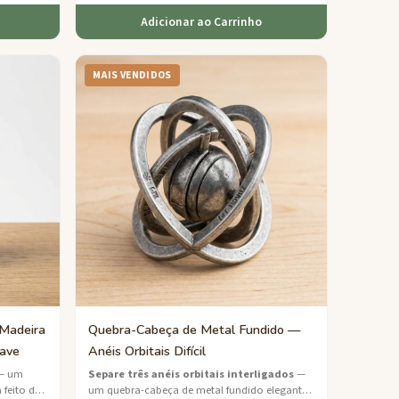
Adicionar ao Carrinho
MAIS VENDIDOS
 Madeira
Quebra-Cabeça de Metal Fundido —
have
Anéis Orbitais Difícil
— um
Separe três anéis orbitais interligados
—
feito de
um quebra-cabeça de metal fundido elegante