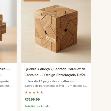
eira —
Quebra-Cabeça Quadrado Parquet de
e
Carvalho — Design Entrelaçado Difícil
oqueie
Intercale 16 peças de carvalho
em um
um jogo
padrão de parquet impecável — um desafiador
ado na
quebra-cabeça com charme de marcenaria
★★★★★
antiga.
R$199.99
Frete Grátis e Rápido