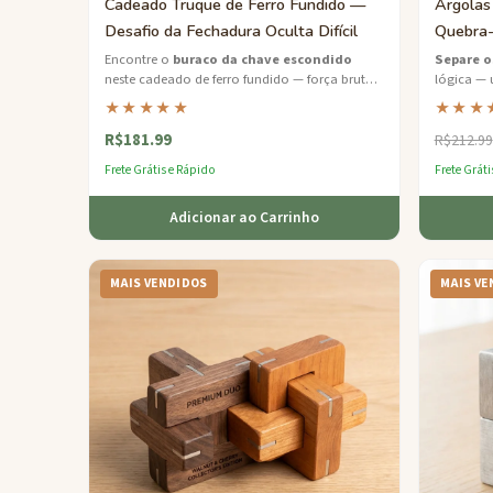
Cadeado Truque de Ferro Fundido —
Argolas
Desafio da Fechadura Oculta Difícil
Quebra-
Encontre o
buraco da chave escondido
Separe o
neste cadeado de ferro fundido — força bruta
lógica — 
não vai ajudar aqui.
difícil f
★★★★★
★★★
acabamen
R$181.99
R$212.99
Frete Grátis e Rápido
Frete Gráti
Adicionar ao Carrinho
MAIS VENDIDOS
MAIS VE