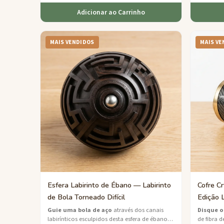
Adicionar ao Carrinho
MAIS VENDIDOS
MAIS VE
Esfera Labirinto de Ébano — Labirinto
Cofre C
de Bola Torneado Difícil
Edição L
Guie uma bola de aço
através dos canais
Disque o
labirínticos esculpidos desta esfera de ébano
de fibra 