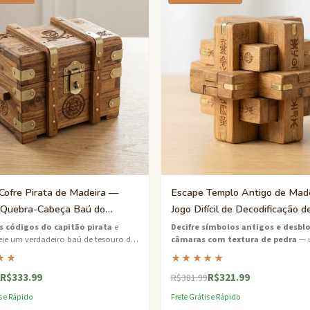
Cofre Pirata de Madeira —
Escape Templo Antigo de Mad
 Quebra-Cabeça Baú do
Jogo Difícil de Decodificação d
Difícil
Símbolos
os códigos do capitão pirata
e
Decifre símbolos antigos e desbl
ie um verdadeiro baú de tesouro de
câmaras com textura de pedra
— 
— um jogo de escape desafiador com
de escape ricamente temático inspir
★★
★★★★★
beças náuticos e chaves ocultas.
descoberta arqueológica.
R$333.99
R$321.99
R$381.99
s e Rápido
Frete Grátis e Rápido