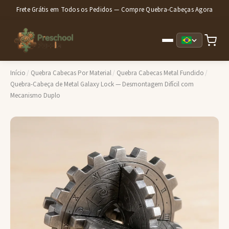
Frete Grátis em Todos os Pedidos — Compre Quebra-Cabeças Agora
Início
/
Quebra Cabecas Por Material
/
Quebra Cabecas Metal Fundido
/
Quebra-Cabeça de Metal Galaxy Lock — Desmontagem Difícil com
Mecanismo Duplo