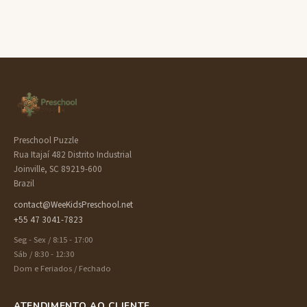
Preschool Puzzle
Rua Itajaí 482 Distrito Industrial
Joinville, SC 89219-600
Brazil
contact@WeeKidsPreschool.net
+55 47 3041-7823
Seg - Sex / 8:15 - 17:00
Sáb / 8:30 - 12:30
Dom e Feriados / Fechado
ATENDIMENTO AO CLIENTE