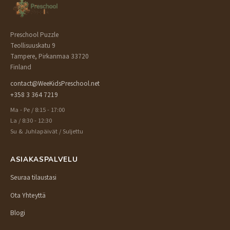
Preschool Puzzle
Teollisuuskatu 9
Tampere, Pirkanmaa 33720
Finland
contact@WeeKidsPreschool.net
+358 3 364 7219
Ma - Pe / 8:15 - 17:00
La / 8:30 - 12:30
Su & Juhlapäivät / Suljettu
ASIAKASPALVELU
Seuraa tilaustasi
Ota Yhteyttä
Blogi