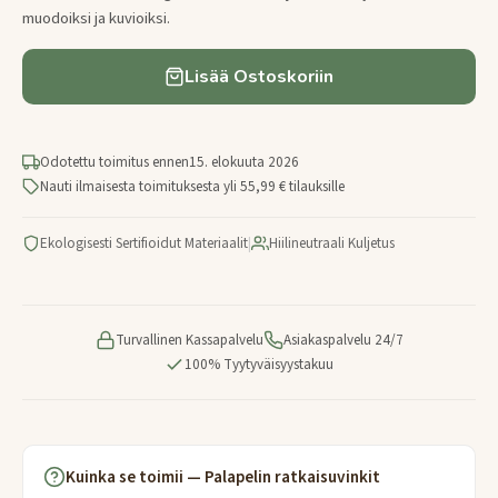
muodoiksi ja kuvioiksi.
Lisää Ostoskoriin
Odotettu toimitus ennen
15. elokuuta 2026
Nauti ilmaisesta toimituksesta yli 55,99 € tilauksille
Ekologisesti Sertifioidut Materiaalit
|
Hiilineutraali Kuljetus
Turvallinen Kassapalvelu
Asiakaspalvelu 24/7
100% Tyytyväisyystakuu
Kuinka se toimii — Palapelin ratkaisuvinkit