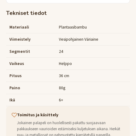
Tekniset tiedot
Materiaali
Plantaasibambu
Viimeistely
Vesipohjainen Väriaine
Segmentit
24
Vaikeus
Helppo
Pituus
36 cm
Paino
80g
Ikä
6+
Toimitus ja käsittely
Jokainen palapeli on huolellisesti pakattu suojaavaan
pakkaukseen vaurioiden estämiseksi kuljetuksen aikana. Herkät
puu- ja metalliosat on pehmustettu kierrätetyllä paperilla.