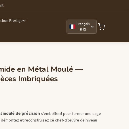
ant
ction Prestige
Français
(FR)
mide en Métal Moulé —
ièces Imbriquées
l moulé de précision
s'emboîtent pour former une cage
— démontez et reconstruisez ce chef-d'œuvre de niveau