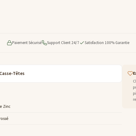
Paiement Sécurisé
Support Client 24/7
Satisfaction 100% Garantie
 Casse-Têtes
E
C
p
p
r
de Zinc
rossé