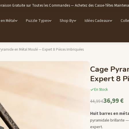
vraison Gratuite sur Toutes les Commandes — Achetez des Casse-Têtes Mainten
 en Métal
Puzzle Types
Shop By
Idées Cadeaux
Colle
yramide en Métal Moulé — Expert 8 Pièces Imbriquées
Cage Pyra
Expert 8 P
En Stock
36,99 €
44,99 €
Huit barres en méta
pyramidale brillante 
expert.