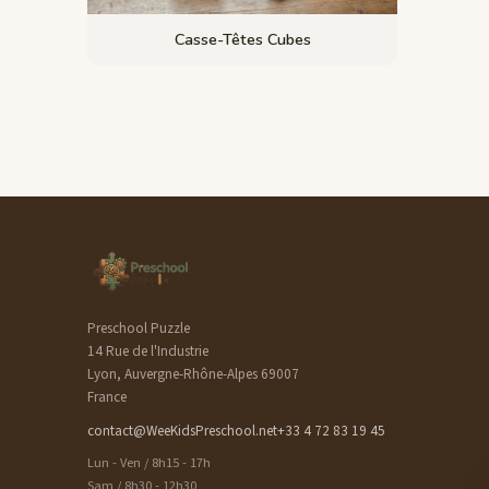
Casse-Têtes Cubes
Preschool Puzzle
14 Rue de l'Industrie
Lyon, Auvergne-Rhône-Alpes 69007
France
contact@WeeKidsPreschool.net
+33 4 72 83 19 45
Lun - Ven / 8h15 - 17h
Sam / 8h30 - 12h30