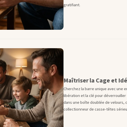
gratifiant.
Maîtriser la Cage et I
Cherchez la barre unique avec une e
libération et la clé pour déverrouille
dans une boîte doublée de velours, ce
collectionneur de casse-têtes sérieu