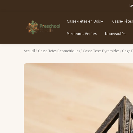
Li
Casse-Têtes en Bois
Casse-Têtes
Meilleures Ventes
Nouveautés
Accueil
/
Casse Tetes Geometriques
/
Casse Tetes Pyramides
/
Cage P