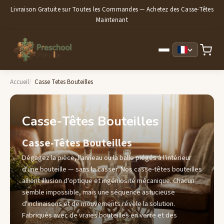
Livraison Gratuite sur Toutes les Commandes — Achetez des Casse-Têtes
Maintenant
Accueil
Casse Tetes Bouteilles
Casse-Têtes Bouteilles
Casse-Têtes Bouteilles
Dégagez la pièce, l'anneau ou la balle piégés à l'intérieur
d'une bouteille — sans la casser. Nos casse-têtes bouteilles
allient illusion d'optique et ingéniosité mécanique. Chacun
semble impossible, mais une séquence astucieuse
d'inclinaisons et de mouvements révèle la solution.
Fabriqués avec de vraies bouteilles en verre et des