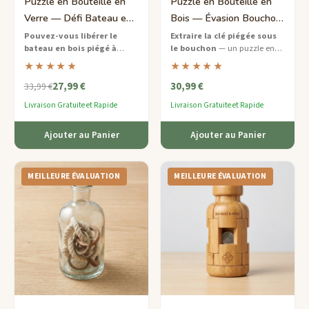
Puzzle en Bouteille en
Puzzle en Bouteille en
Verre — Défi Bateau en
Bois — Évasion Bouchon
Bouteille Moyen
et Clé Difficile
Pouvez-vous libérer le
Extraire la clé piégée sous
bateau en bois piégé à
le bouchon
— un puzzle en
l'intérieur ?
Un puzzle en
bouteille en bois fabriqué de
★★★★★
★★★★★
bouteille classique qui teste
manière durable qui
27,99 €
30,99 €
votre patience et votre
récompense la patience et
33,99 €
raisonnement spatial.
l'ingéniosité.
Livraison Gratuite et Rapide
Livraison Gratuite et Rapide
Ajouter au Panier
Ajouter au Panier
MEILLEURE ÉVALUATION
MEILLEURE ÉVALUATION