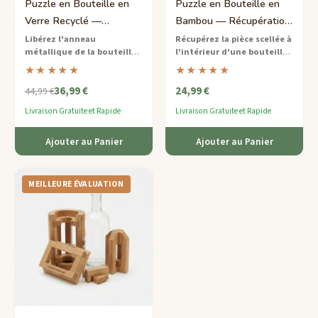
Puzzle en Bouteille en
Puzzle en Bouteille en
Verre Recyclé —
Bambou — Récupération
Libération de l'Anneau
de Pièce Moyen
Libérez l'anneau
Récupérez la pièce scellée à
métallique de la bouteille
l'intérieur d'une bouteille
Expert
— un casse-tête éco-
en bambou
— un casse-tête
★★★★★
★★★★★
responsable de niveau expert
de difficulté moyenne fabriqué
36,99 €
24,99 €
qui mettra votre résolution de
de manière durable avec un
44,99 €
problèmes à l'épreuve.
mécanisme de torsion
Livraison Gratuite et Rapide
Livraison Gratuite et Rapide
astucieux.
Ajouter au Panier
Ajouter au Panier
MEILLEURE ÉVALUATION