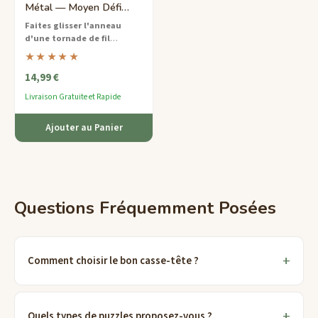
Métal — Moyen Défi
Spirale
Faites glisser l'anneau
d'une tornade de fil
métallique en spirale
— un
★★★★★
puzzle en fil de difficulté
14,99 €
moyenne qui teste votre
patience et votre conscience
Livraison Gratuite et Rapide
spatiale.
Ajouter au Panier
Questions Fréquemment Posées
Comment choisir le bon casse-tête ?
Quels types de puzzles proposez-vous ?