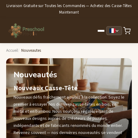
Livraison Gratuite sur Toutes les Commandes — Achetez des Casse-Têtes
Maintenant
Accueil
Nouveautes
Nouveautés
Nouveaux Casse-Tête
Nouveaux défis fraîchement ajoutés à la collection. Soyez le
premier à essayer nos derniers casse-têtes en bois, en
métal et en bambou. Nous sourçons régulièrement de
nouveaux designs auprès de créateurs de puzzles
indépendants et de fabricants renommés du monde entier.
Revenez souvent — nos dernières nouveautés se vendent