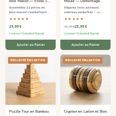
Bois Massif — Étoile 12
Moulé — Démontage
Branches Moyen
Anneau Orbital Difficile
Assemblez 12 pièces en
Séparez trois anneaux
bois massif s'emboîtant
orbitaux emboîtés
— un
pour créer une magnifique
élégant casse-tête en métal
★★★★★
★★★★★
étoile
— un casse-tête de
moulé qui exige une pensée
29,99 €
25,99 €
difficulté moyenne fabriqué à
logique aiguisée et des mains
30,99 €
partir de bois provenant de
stables.
Livraison Gratuite et Rapide
Livraison Gratuite et Rapide
sources durables.
Ajouter au Panier
Ajouter au Panier
MEILLEURE ÉVALUATION
MEILLEURE ÉVALUATION
Puzzle Tour en Bambou
Cryptex en Laiton et Bois