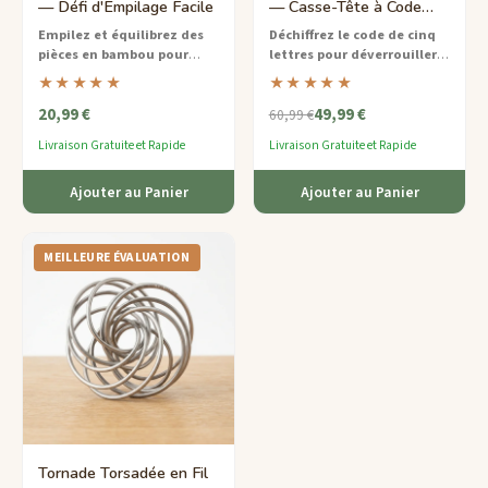
— Défi d'Empilage Facile
— Casse-Tête à Code
Expert
Empilez et équilibrez des
Déchiffrez le code de cinq
pièces en bambou pour
lettres pour déverrouiller
construire la plus haute
ce cryptex en laiton et bois
★★★★★
★★★★★
tour
— un jeu de puzzle
fait main
— un casse-tête de
20,99 €
49,99 €
écologique facile à apprendre
niveau expert inspiré par
60,99 €
mais infiniment divertissant.
l'ingénierie de la Renaissance.
Livraison Gratuite et Rapide
Livraison Gratuite et Rapide
Ajouter au Panier
Ajouter au Panier
MEILLEURE ÉVALUATION
Tornade Torsadée en Fil