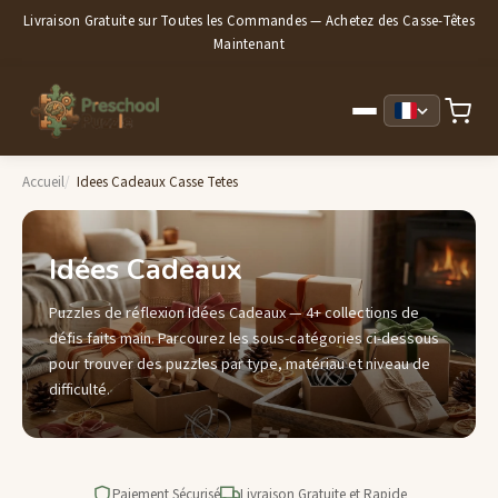
Livraison Gratuite sur Toutes les Commandes — Achetez des Casse-Têtes
Maintenant
Accueil
Idees Cadeaux Casse Tetes
Idées Cadeaux
Puzzles de réflexion Idées Cadeaux — 4+ collections de
défis faits main. Parcourez les sous-catégories ci-dessous
pour trouver des puzzles par type, matériau et niveau de
difficulté.
Paiement Sécurisé
Livraison Gratuite et Rapide