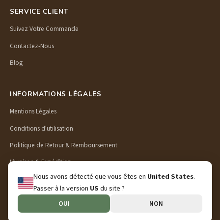
SERVICE CLIENT
Suivez Votre Commande
Contactez-Nous
Blog
INFORMATIONS LÉGALES
Mentions Légales
Conditions d'utilisation
Politique de Retour & Remboursement
Livraison & Expédition
Nous avons détecté que vous êtes en
United States
.
Politique de Confidentialité
Passer à la version
US
du site ?
OUI
NON
© 2026 Preschool Puzzle. Tous droits réservés.