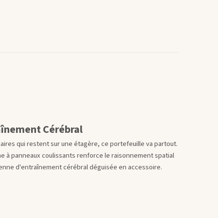
aînement Cérébral
ires qui restent sur une étagère, ce portefeuille va partout.
sme à panneaux coulissants renforce le raisonnement spatial
dienne d'entraînement cérébral déguisée en accessoire.