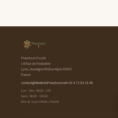
Preschool Puzzle
14 Rue de l'Industrie
Lyon, Auvergne-Rhône-Alpes 69007
France
contact@WeeKidsPreschool.net
+33 4 72 83 19 45
Lun - Ven / 8h15 - 17h
Sam / 8h30 - 12h30
Dim & Jours Fériés / Fermé