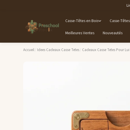
Li
Casse-Têtes en Bois
Casse-Têtes
Meilleures Ventes
Nouveautés
Accueil
/
Idees Cadeaux Casse Tetes
/
Cadeaux Casse Tetes Pour Lui