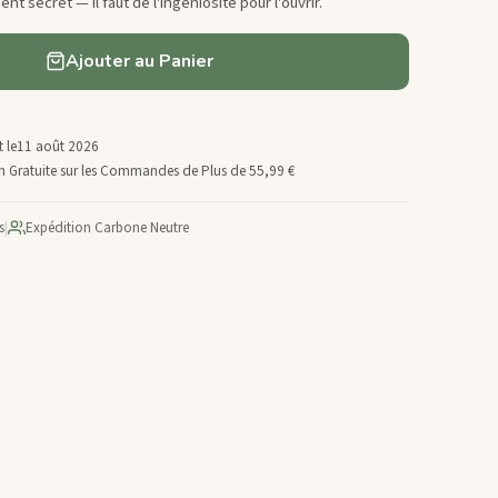
t secret — il faut de l'ingéniosité pour l'ouvrir.
Ajouter au Panier
 le
11 août 2026
son Gratuite sur les Commandes de Plus de 55,99 €
s
|
Expédition Carbone Neutre