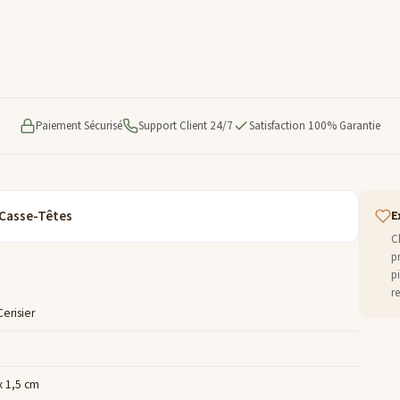
Paiement Sécurisé
Support Client 24/7
Satisfaction 100% Garantie
 Casse-Têtes
E
C
p
p
r
Cerisier
x 1,5 cm