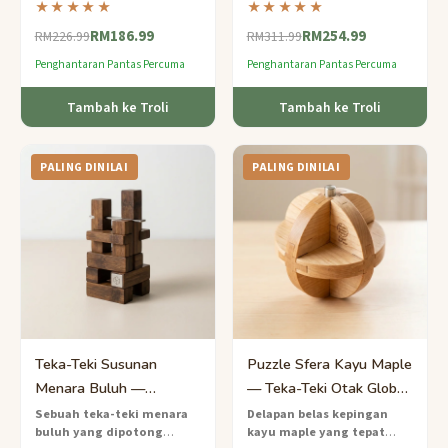
★★★★★
★★★★★
menguji penyelesaian
diperbuat daripada
RM186.99
RM254.99
masalah anda hingga ke had.
tembaga dan kayu
— teka-
RM226.99
RM311.99
teki tahap pakar yang
Penghantaran Pantas Percuma
Penghantaran Pantas Percuma
diilhamkan oleh kejuruteraan
Renaissance.
Tambah ke Troli
Tambah ke Troli
PALING DINILAI
PALING DINILAI
Teka-Teki Susunan
Puzzle Sfera Kayu Maple
Menara Buluh —
— Teka-Teki Otak Glob
Cabaran Keseimbangan
18 Keping Pakar
Sebuah teka-teki menara
Delapan belas kepingan
buluh yang dipotong
kayu maple yang tepat
Ketepatan Pakar