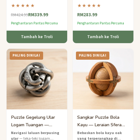
alat tersembunyi dan
binari yang ketat pada
★★★★★
★★★★★
kompartmen rahsia — sebuah
menara logam yang diproses
RM339.99
RM283.99
karya penemuan berurutan
dengan ketepatan ini — lebih
RM424.99
untuk penyelesai pakar.
daripada 1000 langkah untuk
Penghantaran Pantas Percuma
Penghantaran Pantas Percuma
menyelesaikannya.
Tambah ke Troli
Tambah ke Troli
PALING DINILAI
PALING DINILAI
Puzzle Gegelung Ular
Sangkar Puzzle Bola
Logam Tuangan —
Kayu — Leraian Sfera
Labirint Berpusing Pakar
Terperangkap Pakar
Navigasi laluan berpusing
Bebaskan bola kayu oak
ular
— teka-teki logam
yang terperangkap di