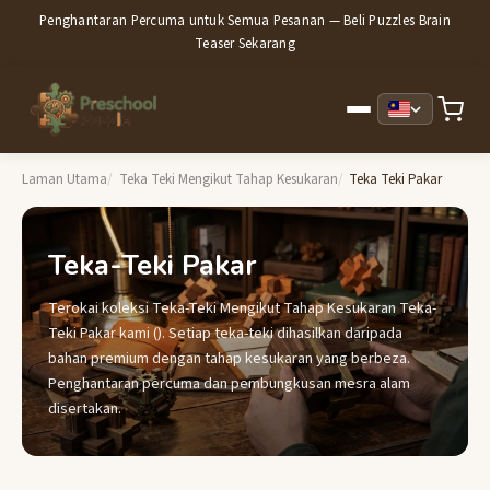
Penghantaran Percuma untuk Semua Pesanan — Beli Puzzles Brain
Teaser Sekarang
Laman Utama
Teka Teki Mengikut Tahap Kesukaran
Teka Teki Pakar
Teka-Teki Pakar
Terokai koleksi Teka-Teki Mengikut Tahap Kesukaran Teka-
Teki Pakar kami (). Setiap teka-teki dihasilkan daripada
bahan premium dengan tahap kesukaran yang berbeza.
Penghantaran percuma dan pembungkusan mesra alam
disertakan.