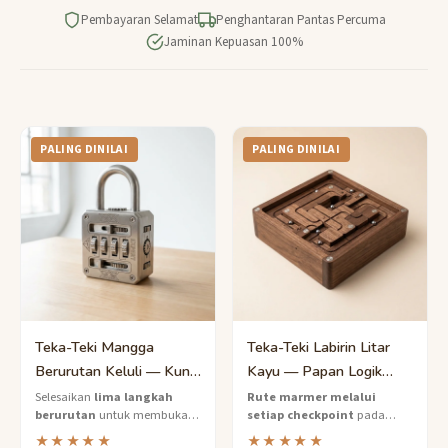
Pembayaran Selamat
Penghantaran Pantas Percuma
Jaminan Kepuasan 100%
PALING DINILAI
PALING DINILAI
Teka-Teki Mangga
Teka-Teki Labirin Litar
Berurutan Keluli — Kunci
Kayu — Papan Logik
Pelbagai Langkah Tahap
Pelbagai Laluan Tahap
Selesaikan
lima langkah
Rute marmer melalui
berurutan
untuk membuka
setiap checkpoint
pada
Pakar
Pakar
mangga keluli tahan karat ini
papan logik walnut yang siap
★★★★★
★★★★★