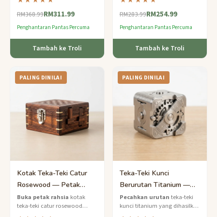
★★★★★
★★★★★
mesra alam yang memberi
teka-teki pelbagai dimensi
RM311.99
RM254.99
ganjaran kepada pembina
tahap pakar untuk peminat
RM368.99
RM283.99
yang sabar dengan pameran
teka-teki serius.
Penghantaran Pantas Percuma
Penghantaran Pantas Percuma
seni bina yang
mengagumkan.
Tambah ke Troli
Tambah ke Troli
PALING DINILAI
PALING DINILAI
Kotak Teka-Teki Catur
Teka-Teki Kunci
Rosewood — Petak
Berurutan Titanium —
Rahsia Buatan Tangan
Mekanisme Mesin
Buka petak rahsia
kotak
Pecahkan urutan
teka-teki
teka-teki catur rosewood
kunci titanium yang dihasilkan
Pakar
Ketepatan Pakar
buatan tangan ini — teka-teki
CNC ini — teka-teki mekanikal