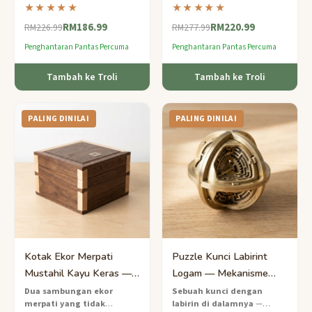
dengan tepat
dengan 15
membentuk sfera yang
★★★★★
★★★★★
cakera yang bergraduat —
sempurna — teka-teki kayu
RM186.99
RM220.99
susun dalam urutan yang
tahap pakar untuk minda
RM226.99
RM277.99
betul menggunakan logik dan
yang berani.
Penghantaran Pantas Percuma
Penghantaran Pantas Percuma
keseimbangan.
Tambah ke Troli
Tambah ke Troli
PALING DINILAI
PALING DINILAI
Kotak Ekor Merpati
Puzzle Kunci Labirint
Mustahil Kayu Keras —
Logam — Mekanisme
Bukaan Rahsia Pakar
Laluan Dalaman Pakar
Dua sambungan ekor
Sebuah kunci dengan
merpati yang tidak
labirin di dalamnya
—