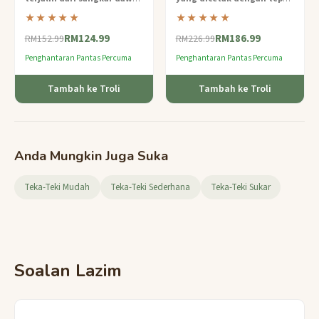
berbentuk phoenix
— teka-
saling mengunci untuk
★★★★★
★★★★★
teki dawai tahap pakar
membentuk sangkar piramid
RM124.99
RM186.99
dengan jalinan berlapis yang
yang berkilau — nyahpasang
RM152.99
RM226.99
memerlukan pemikiran ruang
dan bina semula karya agung
Penghantaran Pantas Percuma
Penghantaran Pantas Percuma
yang mahir.
tahap pakar ini.
Tambah ke Troli
Tambah ke Troli
Anda Mungkin Juga Suka
Teka-Teki Mudah
Teka-Teki Sederhana
Teka-Teki Sukar
Soalan Lazim