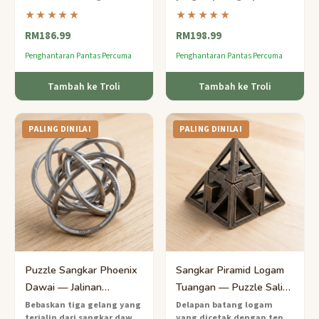
tuangan tahap pakar di mana
dalam sangkar jalinan
★★★★★
★★★★★
pin tersembunyi mesti
yang rumit
— puzzle kayu
RM186.99
RM198.99
bergerak melalui labirin
tahap pakar yang
dalaman untuk melarikan diri.
memerlukan pemikiran kreatif
Penghantaran Pantas Percuma
Penghantaran Pantas Percuma
dan manipulasi yang tepat.
Tambah ke Troli
Tambah ke Troli
PALING DINILAI
PALING DINILAI
Puzzle Sangkar Phoenix
Sangkar Piramid Logam
Dawai — Jalinan
Tuangan — Puzzle Saling
Berbilang Gelang Pakar
Kunci 8 Keping Pakar
Bebaskan tiga gelang yang
Delapan batang logam
terjalin dari sangkar dawai
yang dicetak dengan tepat