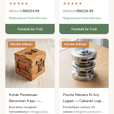
mungkin wujud
— namun
navigasi labirin tersembunyi
★★★★★
★★★★★
kotak ini adalah nyata. Temui
hanya dengan rasa untuk
RM254.99
RM226.99
mekanisme tersembunyi untuk
mencari kombinasi dan
RM311.99
RM283.99
membukanya.
membukanya.
Penghantaran Pantas Percuma
Penghantaran Pantas Percuma
Tambah ke Troli
Tambah ke Troli
PALING DINILAI
PALING DINILAI
Kotak Penemuan
Puzzle Menara N-Ary
Berurutan Kayu —
Logam — Cabaran Logik
Penyelesaian 12
Binari Pakar
Dua belas langkah
Pindahkan semua 10
tersembunyi
menggunakan
cakera
mengikut peraturan
Langkah Pakar