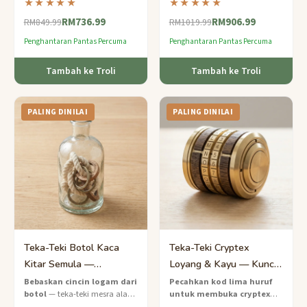
★★★★★
★★★★★
tahap pakar yang mewah
tahap pakar dengan
RM736.99
RM906.99
dengan butiran papan catur
ketepatan gred aeroangkasa.
RM849.99
RM1019.99
yang disemat.
Penghantaran Pantas Percuma
Penghantaran Pantas Percuma
Tambah ke Troli
Tambah ke Troli
PALING DINILAI
PALING DINILAI
Teka-Teki Botol Kaca
Teka-Teki Cryptex
Kitar Semula —
Loyang & Kayu — Kunci
Pelepasan Cincin Pakar
Pecah Kod Pakar
Bebaskan cincin logam dari
Pecahkan kod lima huruf
botol
— teka-teki mesra alam
untuk membuka cryptex
peringkat pakar yang akan
buatan tangan ini yang