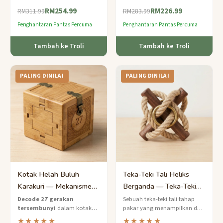
— setiap langkah membuka
tangan ini — labirin tahap
RM254.99
RM226.99
petunjuk seterusnya.
pakar yang memberi ganjaran
RM311.99
RM283.99
kepada perancangan
Penghantaran Pantas Percuma
Penghantaran Pantas Percuma
strategik.
Tambah ke Troli
Tambah ke Troli
PALING DINILAI
PALING DINILAI
Kotak Helah Buluh
Teka-Teki Tali Heliks
Karakuri — Mekanisme
Berganda — Teka-Teki
27 Langkah Tahap Pakar
Tali Berpintal Tahap
Decode 27 gerakan
Sebuah teka-teki tali tahap
tersembunyi
dalam kotak
pakar yang menampilkan dua
Pakar
helah buluh Karakuri yang
tali hemp yang saling
★★★★★
★★★★★