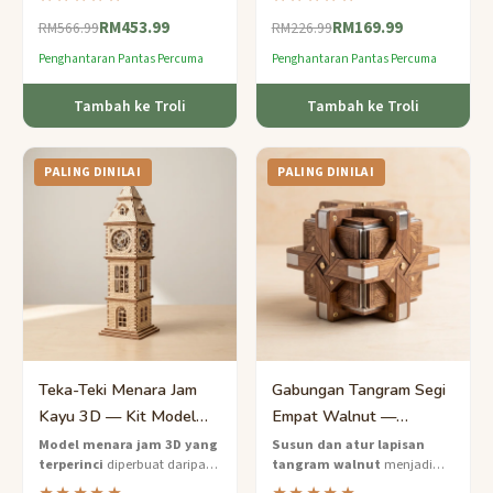
dinilai pakar ini — gabungan
berpintal mengelilingi dowel
RM453.99
RM169.99
kejuruteraan teka-teki Jepun
walnut — bolehkah anda
RM566.99
RM226.99
dan kraf buluh lestari.
memisahkan cincin keluli?
Penghantaran Pantas Percuma
Penghantaran Pantas Percuma
Tambah ke Troli
Tambah ke Troli
PALING DINILAI
PALING DINILAI
Teka-Teki Menara Jam
Gabungan Tangram Segi
Kayu 3D — Kit Model
Empat Walnut —
Seni Bina
Cabaran Pelbagai
Model menara jam 3D yang
Susun dan atur lapisan
terperinci
diperbuat daripada
tangram walnut
menjadi
Lapisan Pakar
kayu bass yang disahkan
segi empat yang sempurna —