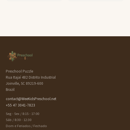
Preschool Puzzle
Rua Itajaí 482 Distrito Industrial
Joinville, SC 89219-600
Brazil
contact@WeeKidsPreschool.net
+55 47 3041-7823
Seg - Sex / 8:15 - 17:00
Sáb / 8:30 - 12:30
Dom e Feriados / Fechado