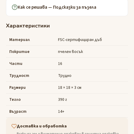
Как се решава — Подсказки за пъзела
Характеристики
Материал
FSC-сертифициран дъб
Покритие
пчелен восък
Части
16
Трудност
Трудно
Размери
18 × 18 × 3 см
Тегло
390 г
Възраст
14+
Доставка и обработка