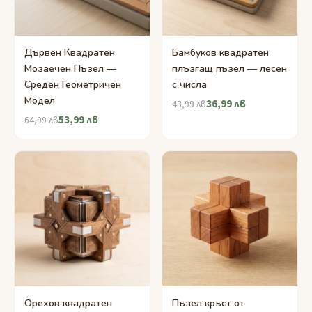
Дървен Квадратен
Бамбуков квадратен
Мозаечен Пъзел —
плъзгащ пъзел — лесен
Среден Геометричен
с числа
Модел
36,99 лв
43,99 лв
53,99 лв
64,99 лв
Орехов квадратен
Пъзел кръст от