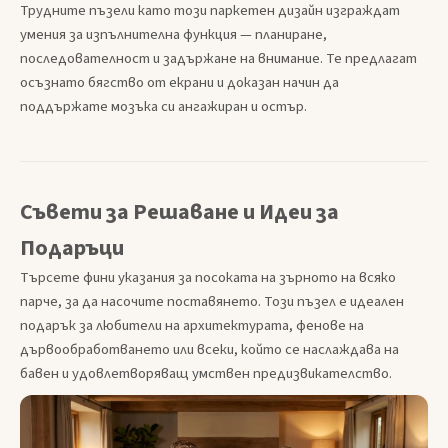
Трудните пъзели като този паркетен дизайн изграждат
умения за изпълнителна функция — планиране,
последователност и задържане на внимание. Те предлагат
осъзнато бягство от екрани и доказан начин да
поддържате мозъка си ангажиран и остър.
Съвети за Решаване и Идеи за
Подаръци
Търсете фини указания за посоката на зърното на всяко
парче, за да насочите поставянето. Този пъзел е идеален
подарък за любители на архитектурата, фенове на
дървообработването или всеки, който се наслаждава на
бавен и удовлетворяващ умствен предизвикателство.