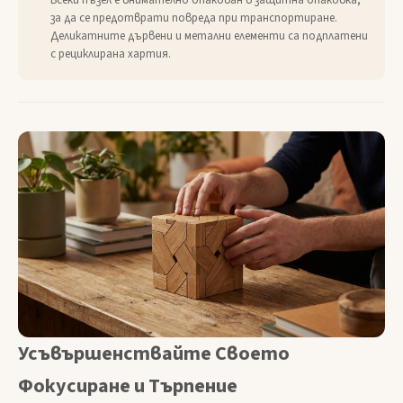
Всеки пъзел е внимателно опакован в защитна опаковка,
за да се предотврати повреда при транспортиране.
Деликатните дървени и метални елементи са подплатени
с рециклирана хартия.
Усъвършенствайте Своето
Фокусиране и Търпение