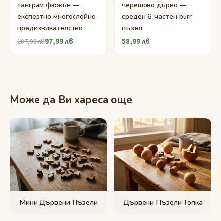
танграм фюжън —
черешово дърво —
експертно многослойно
среден 6-частен burr
предизвикателство
пъзел
97,99 лв
58,99 лв
107,99 лв
Може да Ви хареса още
Мини Дървени Пъзели
Дървени Пъзели Топка