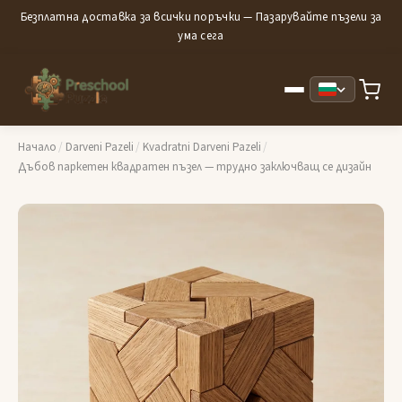
Безплатна доставка за всички поръчки — Пазарувайте пъзели за
ума сега
Начало
/
Darveni Pazeli
/
Kvadratni Darveni Pazeli
/
Дъбов паркетен квадратен пъзел — трудно заключващ се дизайн