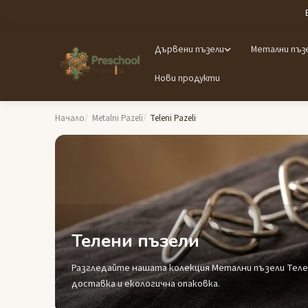
Дървени пъзели
Метални пъз
Нови продукти
Начало
Metalni Pazeli
Teleni Pazeli
Телени пъзели
Разгледайте нашата колекция Метални пъзели Телен
доставка и екологична опаковка.