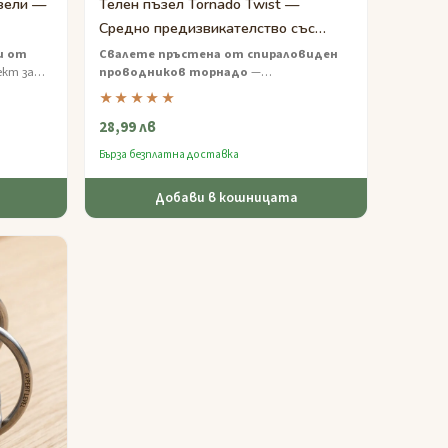
зели —
Телен пъзел Tornado Twist —
Средно предизвикателство със
спирално освобождаване
и от
Свалете пръстена от спираловиден
ект за
проводников торнадо
—
тва в
удовлетворяващ пъзел от проводник с
★★★★★
.
умерена трудност, който тества
28,99 лв
вашето търпение и пространствено
възприятие.
Бърза безплатна доставка
Добави в кошницата