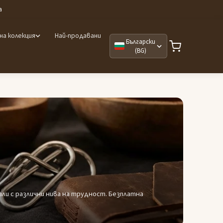
а
на колекция
Най-продавани
Български
(BG)
ли с различни нива на трудност. Безплатна