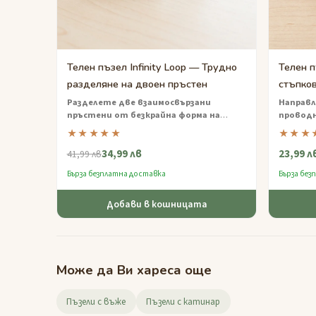
Телен пъзел Infinity Loop — Трудно
Телен п
разделяне на двоен пръстен
стъпков
Разделете две взаимосвързани
Направл
пръстени от безкрайна форма на
провод
проводник
— труден пъзел от
завладяв
★★★★★
★★★
проводник, който ще ви накара да се
идеален 
34,99 лв
23,99 л
въртите и завъртате с часове.
фиджет 
41,99 лв
Бърза безплатна доставка
Бърза без
Добави в кошницата
Може да Ви хареса още
Пъзели с въже
Пъзели с катинар