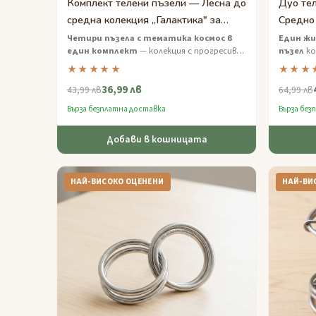
Комплект телени пъзели — Лесна до
Дуо те
средна колекция „Галактика" за
Средно 
деца
Четири пъзела с тематика космос в
Един жи
един комплект
— колекция с прогресивна
пъзел
ко
трудност, проектирана за млади
картонен
★★★★★
★★★
изследователи на пъзели на възраст от 9
двойно з
36,99 лв
до 12 години.
43,99 лв
64,99 лв
Бърза безплатна доставка
Бърза без
Добави в кошницата
НАЙ-ВИСОКО ОЦЕНЕНИ
НАЙ-ВИ