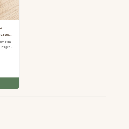
ка —
ество
ъстена
 пъзел с
слойни
торско