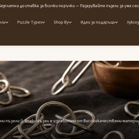
Безплатна доставка за всички поръчки — Пазарувайте пъзели за ума сег
ели
Puzzle Types
Shop By
Идеи за подаръци
Луксоз
и пъзели (). Всеки пъзел е изработен от висококачествени материа