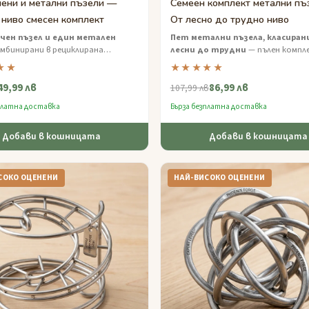
лени и метални пъзели —
Семеен комплект метални пъ
ниво смесен комплект
От лесно до трудно ниво
чен пъзел и един метален
Пет метални пъзела, класиран
мбинирани в рециклирана
лесни до трудни
— пълен компл
а подаръчна кутия — два стила,
семейна вечер на предизвикателс
★★
★★★★★
абавление.
една устойчива подаръчна кутия
49,99 лв
86,99 лв
107,99 лв
платна доставка
Бърза безплатна доставка
Добави в кошницата
Добави в кошницата
СОКО ОЦЕНЕНИ
НАЙ-ВИСОКО ОЦЕНЕНИ