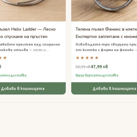
ъзел Helix Ladder — Лесно
Телена пъзел Феникс в клет
о спускане на пръстен
Експертно заплитане с множ
пръстени
явайте пръстен над спирална
Освободете три свързани пр
никова стълба
— лесен и
от клетка с форма на феникс
—
ащ пъзел от проводник, който е
жица на експертно ниво с много
★★
★★★★★
за начинаещи и любители на
заплитания, който изисква майс
в
47,99 лв
играчки.
пространствено мислене.
58,99 лв
платна доставка
Бърза безплатна доставка
Добави в кошницата
Добави в кошницата