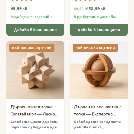
★★★★★
★★★★★
освободите скритата
вътре в дървената
49,99 лв
58,99 лв
топка
— красиво ръчно
сфера
— ръчно изработен
69,99 лв
изработен пъзел със средна
пъзел с трудност труден,
Бърза безплатна доставка
Бърза безплатна доставка
трудност, изработен от
който тества
устойчиво дърво.
търпението и
Добави в кошницата
Добави в кошницата
прецизността.
НАЙ-ВИСОКО ОЦЕНЕНИ
НАЙ-ВИСОКО ОЦЕНЕНИ
Дървен пъзел топка
Дървен пъзел клетка с
Constellation — Лесно
топка — Експертно
сглобяване със звезден
разглобяване на
Сглобете шест дървени
Освободете солидната
парчета с звезден модел
дъбова топка,
модел
затворена сфера
в перфектна сфера
—
затворена в сложна