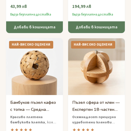
с средна трудност, който
канали на тази прецизно
43,99 лв
194,99 лв
награждава креативното
обработена черна сфера —
мислене.
луксозен тактилен
Бърза безплатна доставка
Бърза безплатна доставка
мозайка.
Добави в кошницата
Добави в кошницата
НАЙ-ВИСОКО ОЦЕНЕНИ
НАЙ-ВИСОКО ОЦЕНЕНИ
Бамбуков пъзел кафез
Пъзел сфера от клен —
с топка — Средна
Експертен 18-частен
трудност,
глобус
Красиво плетена
Осемнадесет прецизно
бамбукова клетка
, която
изработени кленови
предизвикателство за
главоблъсканица
улавя дървена топка вътре
части
образуват
★★★★★
★★★★★
освобождаване