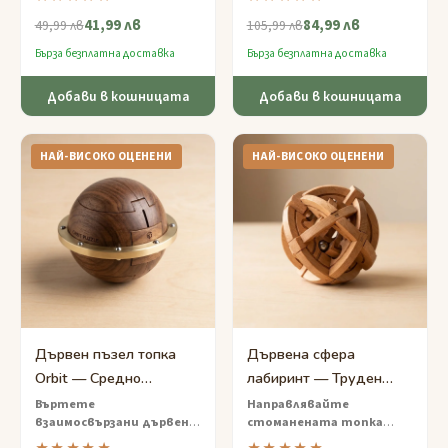
— разширете прътчетата
перфектна сфера — пъзел
41,99 лв
84,99 лв
точно, за да освободите
от твърда дървесина на
49,99 лв
105,99 лв
пленената сфера.
експертно ниво за най-
Бърза безплатна доставка
Бърза безплатна доставка
смелите умове.
Добави в кошницата
Добави в кошницата
НАЙ-ВИСОКО ОЦЕНЕНИ
НАЙ-ВИСОКО ОЦЕНЕНИ
Дървен пъзел топка
Дървена сфера
Orbit — Средно
лабиринт — Труден
предизвикателство с
пъзел с вътрешен
Въртете
Направлявайте
взаимосвързани дървени
стоманената топка
въртяща се сфера
лабиринт
сегменти, за да
през скрит лабиринт