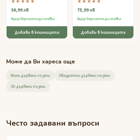
★★★★★
★★★★★
лесен за сглобяване пъзел,
решетка
— пъзел от дърво
36,99 лв
75,99 лв
изработен от гладък клен с
с експертно ниво, който
лазерно гравирани дизайни
изисква креативно мислене
Бърза безплатна доставка
Бърза безплатна доставка
на съзвездия.
и прецизно манипулиране.
Добави в кошницата
Добави в кошницата
Може да Ви хареса още
Мини дървени пъзели
Квадратни дървени пъзели
3D дървени пъзели
Често задавани въпроси