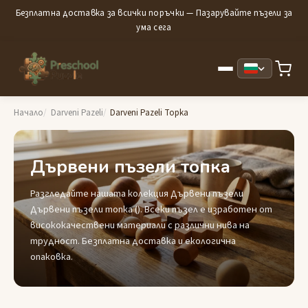
Безплатна доставка за всички поръчки — Пазарувайте пъзели за
ума сега
Начало
Darveni Pazeli
Darveni Pazeli Topka
Дървени пъзели топка
Разгледайте нашата колекция Дървени пъзели
Дървени пъзели топка (). Всеки пъзел е изработен от
висококачествени материали с различни нива на
трудност. Безплатна доставка и екологична
опаковка.