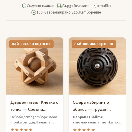
Сигурно плащане
Бърза безплатна доставка
100% гарантирано удовлетворение
НАЙ-ВИСОКО ОЦЕНЕНИ
НАЙ-ВИСОКО ОЦЕНЕНИ
Дървен пъзел Клетка с
Сфера лабиринт от
топка — Средна
абанос — труден
сложност
прецизно източен
Освободете затворената
Направлявайте
топка от
дървената
стоманената топка
през
лабиринт с топче
клетка
— тактилен пъзел
изсечените лабиринтни
★★★★★
★★★★★