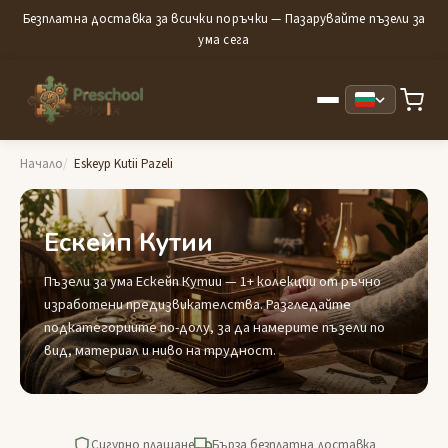
Безплатна доставка за всички поръчки — Пазарувайте пъзели за
ума сега
Начало
Eskeyp Kutii Pazeli
Ескейп Кутии
Пъзели за ума Ескейп Кутии — 1+ колекции от ръчно
изработени предизвикателства. Разгледайте
подкатегориите по-долу, за да намерите пъзели по
вид, материал и ниво на трудност.
Сигурно плащане
Бърза безплатна доставка