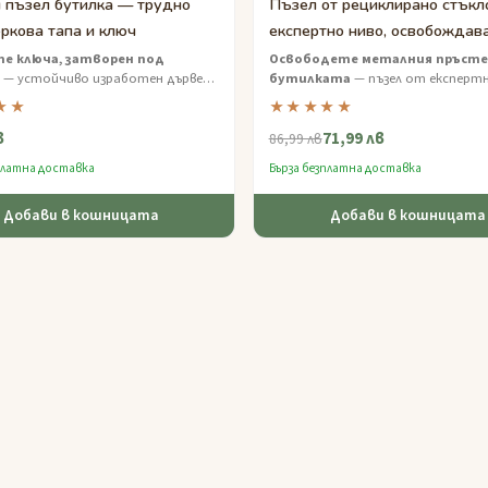
 пъзел бутилка — трудно
Пъзел от рециклирано стъкл
оркова тапа и ключ
експертно ниво, освобождав
пръстен
е ключа, затворен под
Освободете металния пръсте
— устойчиво изработен дървен
бутилката
— пъзел от експертн
бутилка, който възнаграждава
екологичен, който ще постави 
★★
★★★★★
ето и изобретателността.
решаване на проблеми на изпитан
в
71,99 лв
86,99 лв
платна доставка
Бърза безплатна доставка
Добави в кошницата
Добави в кошницата