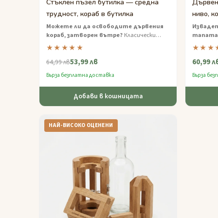
Стъклен пъзел бутилка — средна
Дървен
трудност, кораб в бутилка
ниво, к
Можете ли да освободите дървения
Извадет
кораб, затворен вътре?
Класически
тапата
пъзел в бутилка, който тества вашето
пъзел в 
★★★★★
★★★
търпение и пространствено мислене.
търпени
53,99 лв
60,99 л
64,99 лв
Бърза безплатна доставка
Бърза без
Добави в кошницата
НАЙ-ВИСОКО ОЦЕНЕНИ