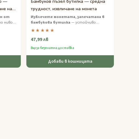
о —
Бамбуков пъзел бутилка — средна
ане на
трудност, извличане на монета
н от
Извлечете монетата, запечатана в
о ниво,
бамбукова бутилка
— устойчиво
вашето
изработен пъзел с средна трудност с
★★★★★
ие.
хитър механизъм за завъртане.
47,99 лв
Бърза безплатна доставка
Добави в кошницата