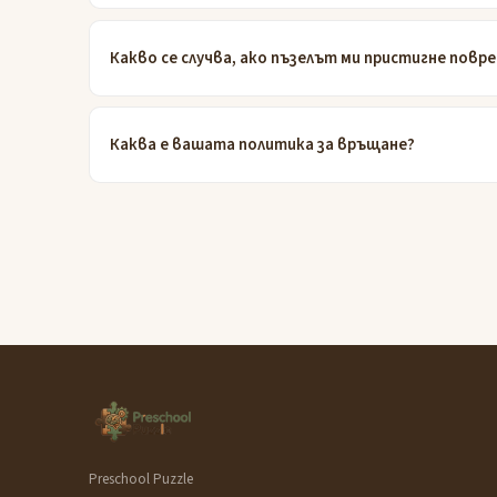
Какво се случва, ако пъзелът ми пристигне повр
Каква е вашата политика за връщане?
Preschool Puzzle