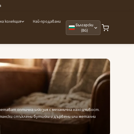
а
на колекция
Най-продавани
Български
(BG)
четават оптична илюзия с механична находчивост.
тински стъклени бутилки и дървени или метални