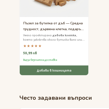
Пъзел за бутилка от дъб — Средна
трудност, дървена клетка, подарък
за него
Умело проектирана
дъбова клетка
,
която заключва около бутилка вино или
уиски — решете пъзела, за да освободите
★★★★★
напитката.
58,99 лв
Бърза безплатна доставка
Добави в кошницата
Често задавани въпроси