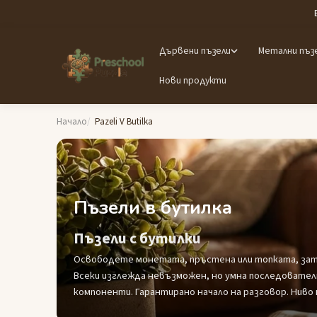
Дървени пъзели
Метални пъз
Нови продукти
Начало
Pazeli V Butilka
Пъзели в бутилка
Пъзели с бутилки
Освободете монетата, пръстена или топката, затв
Всеки изглежда невъзможен, но умна последовател
компоненти. Гарантирано начало на разговор. Ниво