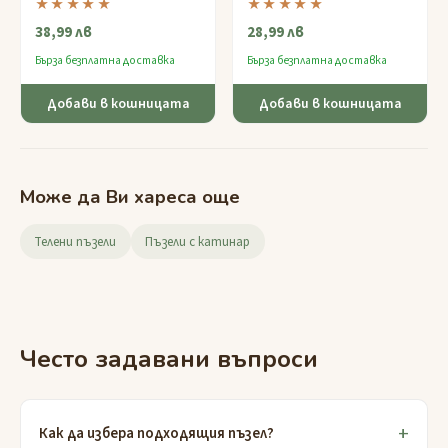
★★★★★
★★★★★
практичен пъзел с висока
дървените колчета с
38,99 лв
28,99 лв
трудност, който учи на
помощта на само няколко
упоритост и креативно
умни движения.
Бърза безплатна доставка
Бърза безплатна доставка
мислене за възраст 9-12
години.
Добави в кошницата
Добави в кошницата
Може да Ви хареса още
Телени пъзели
Пъзели с катинар
Често задавани въпроси
Как да избера подходящия пъзел?