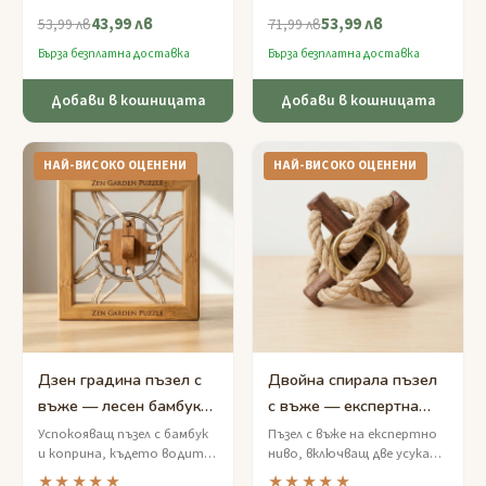
пръстен от серия хитро
карабинер, преминали през
43,99 лв
53,99 лв
завързани моряшки възли.
восъчен катерачен въже на
53,99 лв
71,99 лв
рамка от бреза.
Бърза безплатна доставка
Бърза безплатна доставка
Добави в кошницата
Добави в кошницата
НАЙ-ВИСОКО ОЦЕНЕНИ
НАЙ-ВИСОКО ОЦЕНЕНИ
Дзен градина пъзел с
Двойна спирала пъзел
въже — лесен бамбуков
с въже — експертна
и копринен шнур за
загадка с усукан шнур
Успокояващ пъзел с бамбук
Пъзел с въже на експертно
и коприна, където водите
ниво, включващ две усукани
медитация
зелена перла през мирен
конопени въжета,
★★★★★
★★★★★