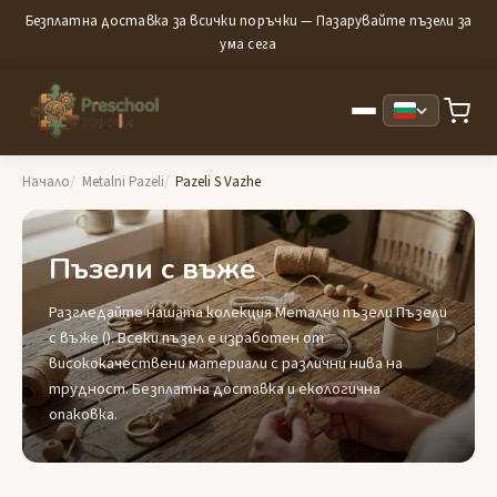
Безплатна доставка за всички поръчки — Пазарувайте пъзели за
ума сега
Начало
Metalni Pazeli
Pazeli S Vazhe
Пъзели с въже
Разгледайте нашата колекция Метални пъзели Пъзели
с въже (). Всеки пъзел е изработен от
висококачествени материали с различни нива на
трудност. Безплатна доставка и екологична
опаковка.