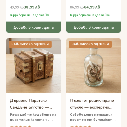
лабиринт от примки.
спираловидно обвиващи се
38,99 лв
64,99 лв
около орехова пръчка —
49,99 лв
86,99 лв
можете ли да разделите
Бърза безплатна доставка
Бърза безплатна доставка
стоманените пръстени?
Добави в кошницата
Добави в кошницата
НАЙ-ВИСОКО ОЦЕНЕНИ
НАЙ-ВИСОКО ОЦЕНЕНИ
Дървено Пиратско
Пъзел от рециклирано
Сандъче Бягство —
стъкло — експертно
Трудна Пъзел Игра със
ниво, освобождаване
Разгадайте кодовете на
Освободете металния
пиратския капитан
и
пръстен от бутилката
Съкровище
на пръстен
отключете истинско
— пъзел от експертно