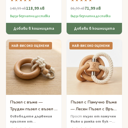
★★★★★
★★★★★
дървено съкровище —
ниво, екологичен, който
118,99 лв
71,99 лв
предизвикателна игра за
ще постави вашето
140,99 лв
86,99 лв
избягване с морски пъзели и
решаване на проблеми на
Бърза безплатна доставка
Бърза безплатна доставка
скрити ключове.
изпитание.
Добави в кошницата
Добави в кошницата
НАЙ-ВИСОКО ОЦЕНЕНИ
НАЙ-ВИСОКО ОЦЕНЕНИ
Пъзел с въже —
Пъзел с Памучно Въже
Труден пъзел с възел и
— Лесен Пъзел с Връв
пръстен за деца
и Дърво
Освободете дървения
Прост
пъзел от памучен
пръстен от
въже и рамка от бук
—
заплетената въже
—
освободете цикъла от