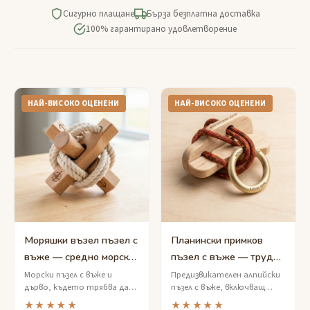
Сигурно плащане
Бърза безплатна доставка
100% гарантирано удовлетворение
НАЙ-ВИСОКО ОЦЕНЕНИ
НАЙ-ВИСОКО ОЦЕНЕНИ
Моряшки възел пъзел с
Планински примков
въже — средно морско
пъзел с въже — трудно
предизвикателство
алпийско
Морски пъзел с въже и
Предизвикателен алпийски
дърво, където трябва да
пъзел с въже, включващ
освобождаване на
освободите месинговия
метални пръстени в стил
★★★★★
★★★★★
халка