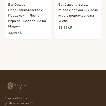
Бамбуково
Бамбуков плъзгащ
Предизвикателство с
пъзел с плочки — Лесна
Поредици — Лесна
игра с подреждане на
Игра за Съвпадение на
числа
Модели
32,99 лв
43,99 лв
Preschool Puzzle
ул. Индустриална 18