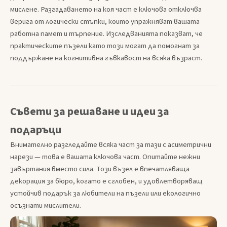
мислене. Разгадаването на коя част е ключова отключва
верига от логически стъпки, които упражняват вашата
работна памет и търпение. Изследванията показват, че
практическите пъзели като този могат да помогнат за
поддържане на когнитивна гъвкавост на всяка възраст.
Съвети за решаване и идеи за
подаръци
Внимателно разгледайте всяка част за тази с асиметрични
нарези — това е вашата ключова част. Опитайте нежни
завъртания вместо сила. Този възел е впечатляваща
декорация за бюро, когато е сглобен, и удовлетворяващ
устойчив подарък за любители на пъзели или екологично
осъзнати мислители.