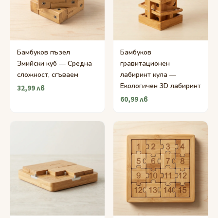
Бамбуков пъзел
Бамбуков
Змийски куб — Средна
гравитационен
сложност, сгъваем
лабиринт кула —
Екологичен 3D лабиринт
32,99 лв
60,99 лв