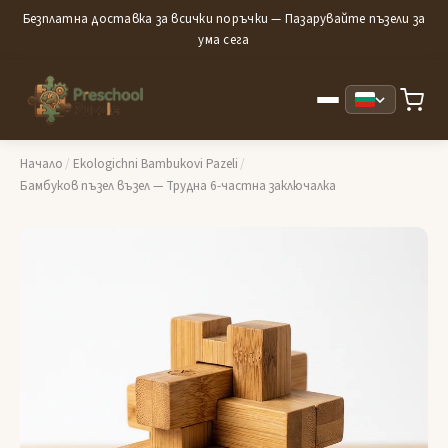
Безплатна доставка за всички поръчки — Пазарувайте пъзели за
ума сега
Начало
/
Ekologichni Bambukovi Pazeli
/
Бамбуков пъзел възел — Трудна 6-частна заключалка