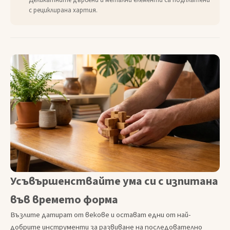
Деликатните дървени и метални елементи са подплатени
с рециклирана хартия.
Усъвършенствайте ума си с изпитана
във времето форма
Възлите датират от векове и остават едни от най-
добрите инструменти за развиване на последователно