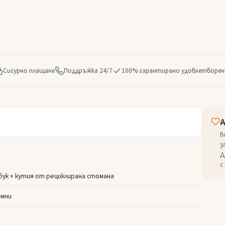
Сигурно плащане
Поддръжка 24/7
100% гарантирано удовлетворен
Д
В
з
Д
с
бук + кутия от рециклирана стомана
емни