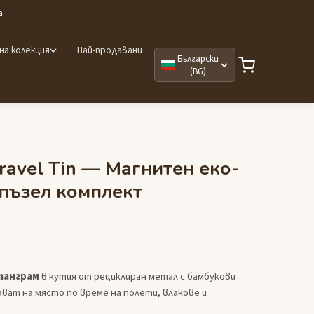
а
на колекция
Най-продавани
Български
(BG)
ravel Tin — Магнитен еко-
пъзел комплект
танграм
в кутия от рециклиран метал с бамбукови
ват на място по време на полети, влакове и