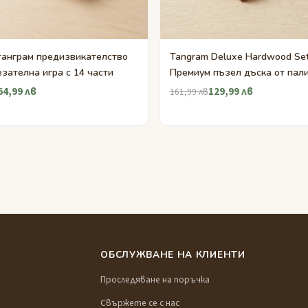
танграм предизвикателство
Tangram Deluxe Hardwood Se
зателна игра с 14 части
Премиум пъзел дъска от пал
64,99 лв
129,99 лв
161,99 лв
ОБСЛУЖВАНЕ НА КЛИЕНТИ
Проследяване на поръчка
Свържете се с нас