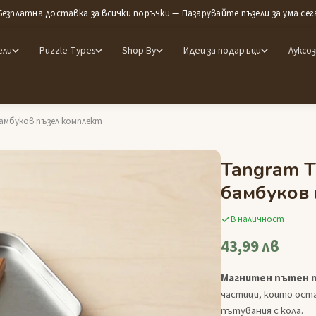
Безплатна доставка за всички поръчки — Пазарувайте пъзели за ума сег
ели
Puzzle Types
Shop By
Идеи за подаръци
Луксоз
бамбуков пъзел комплект
Tangram T
бамбуков 
В наличност
43,99 лв
Магнитен пътен 
частици, които оста
пътувания с кола.