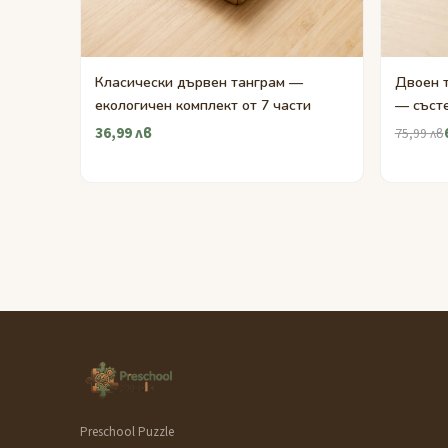
Класически дървен танграм —
Двоен 
екологичен комплект от 7 части
— състе
36,99 лв
75,99 лв
Preschool Puzzle