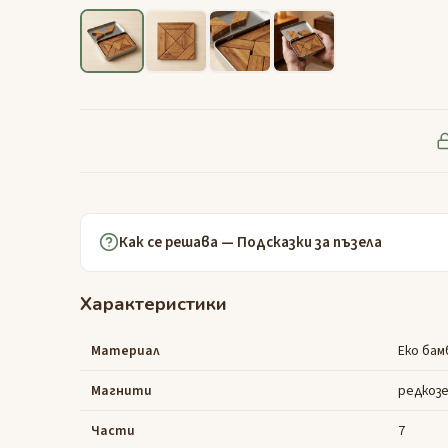
Как се решава — Подсказки за пъзела
Характеристики
Материал
Еко бам
Магнити
редкоз
Части
7