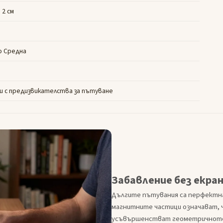
× 2 см
о Средна
и с предизвикателства за пътуване
Забавление без екра
Дългите пътувания са перфектна
магнитните частици означават, ч
усъвършенстват геометричното м