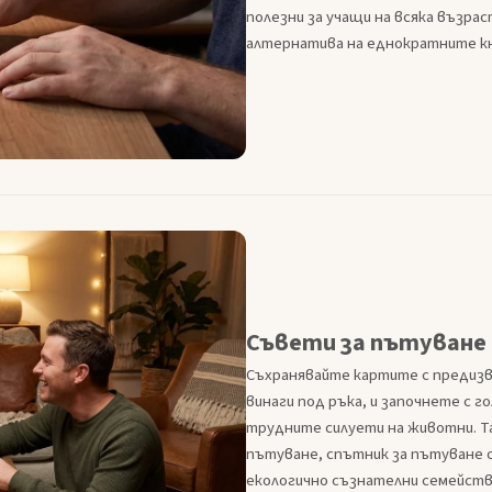
полезни за учащи на всяка възрас
алтернатива на еднократните кни
Съвети за пътуване 
Съхранявайте картите с предизви
винаги под ръка, и започнете с г
трудните силуети на животни. Та
пътуване, спътник за пътуване с
екологично съзнателни семейств