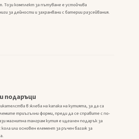
т. Този комплект за пътуване е устойчива
ги за дейности и захранвани с батерии разсейвания.
и подаръци
кателства в жлеба на капака на кутията, за да са
олемите триъгълни форми, преди да се справите с по-
зи магнитна танграм кутия е идеален подарък за
 кола или основен елемент за ръчен багаж за
а.