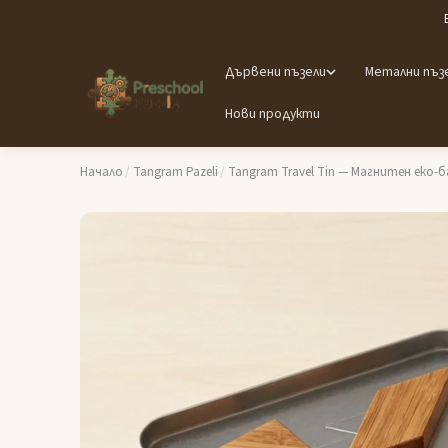
Дървени пъзели
Метални пъз
Нови продукти
Начало
/
Tangram Pazeli
/
Tangram Travel Tin — Магнитен еко-