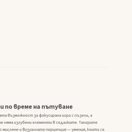
ни по време на пътуване
та възможност за фокусирана игра с пъзели, а
е няма изгубени елементи в седалките. Тангрите
ислене и визуалната перцепция — умения, които са