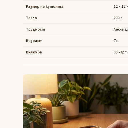
Размер на кутията
12 × 12 
Тегло
200 г
Трудност
Лесна д
Възраст
7+
Включва
30 карт