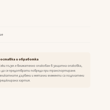
ие
оставка и обработка
секи пъзел е внимателно опакован в защитна опаковка,
а да се предотврати повреда при транспортиране.
еликатните дървени и метални елементи са подплатени
 рециклирана хартия.