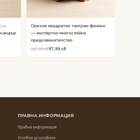
t —
Орехов квадратен танграм фюжън
исандър
— експертно многослойно
предизвикателство
97,99 лв
107,99 лв
ПРАВНА ИНФОРМАЦИЯ
Правна информация
Условия за ползване