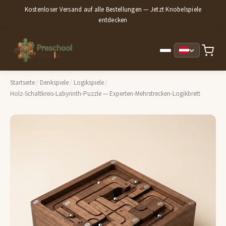
Kostenloser Versand auf alle Bestellungen — Jetzt Knobelspiele
entdecken
Startseite
/
Denkspiele
/
Logikspiele
/
Holz-Schaltkreis-Labyrinth-Puzzle — Experten-Mehrstrecken-Logikbrett