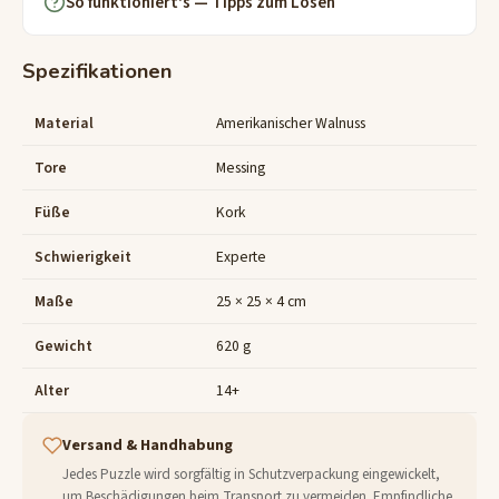
So funktioniert's — Tipps zum Lösen
Spezifikationen
Material
Amerikanischer Walnuss
Tore
Messing
Füße
Kork
Schwierigkeit
Experte
Maße
25 × 25 × 4 cm
Gewicht
620 g
Alter
14+
Versand & Handhabung
Jedes Puzzle wird sorgfältig in Schutzverpackung eingewickelt,
um Beschädigungen beim Transport zu vermeiden. Empfindliche