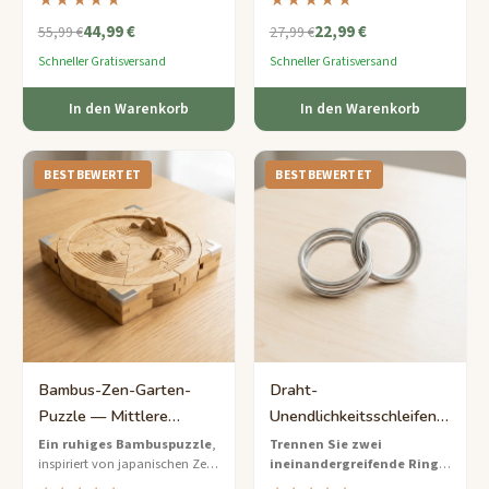
★★★★★
★★★★★
lösen Sie die Sequenz, um das
Denksport-Set für sie.
44,99 €
22,99 €
Geheimnis darin zu enthüllen.
55,99 €
27,99 €
Schneller Gratisversand
Schneller Gratisversand
In den Warenkorb
In den Warenkorb
BESTBEWERTET
BESTBEWERTET
Bambus-Zen-Garten-
Draht-
Puzzle — Mittlere
Unendlichkeitsschleifen-
Entspannende
Puzzle — Schwere
Ein ruhiges Bambuspuzzle
,
Trennen Sie zwei
inspiriert von japanischen Zen-
ineinandergreifende Ringe
Herausforderung für Sie
Doppelring-Trennung
Gärten – trennen Sie die
von einem drahtförmigen