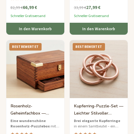
Puzzlebrett und einer
perfekte achtsame Geschenk
66,99 €
27,99 €
gravierten Aufbewahrungsbox
für sie.
82,99 €
33,99 €
– ein Statement-Stück für
Schneller Gratisversand
Schneller Gratisversand
anspruchsvolle Puzzle-
Liebhaber.
In den Warenkorb
In den Warenkorb
BESTBEWERTET
BESTBEWERTET
Rosenholz-
Kupferring-Puzzle-Set —
Geheimfachbox —
Leichter Stilvoller
Schwerer Verborgener
Denksport für Sie
Eine wunderschöne
Drei elegante Kupferringe
Rosenholz-Puzzlebox
mit
in einem Samtbeutel – ein
Schatz für Sie
einem versteckten Fach —
schickes und tragbares