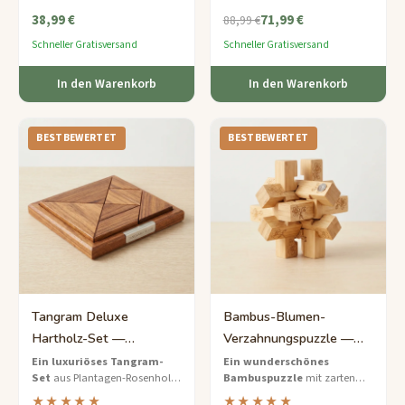
anfängerfreundliche
präsentiert in einer mit Leinen
38,99 €
71,99 €
Japanische Puzzlebox mit
ausgekleideten
88,99 €
zarter floraler Kunst.
Erinnerungsbox.
Schneller Gratisversand
Schneller Gratisversand
In den Warenkorb
In den Warenkorb
BESTBEWERTET
BESTBEWERTET
Tangram Deluxe
Bambus-Blumen-
Hartholz-Set —
Verzahnungspuzzle —
Premium-Palisander-
Mittlere Eleganz für Sie
Ein luxuriöses Tangram-
Ein wunderschönes
Set
aus Plantagen-Rosenholz
Bambuspuzzle
mit zarten
Puzzlebrett
mit einem gerahmten
floralen Gravuren — das
★★★★★
★★★★★