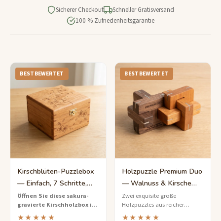
Sicherer Checkout
Schneller Gratisversand
100 % Zufriedenheitsgarantie
BESTBEWERTET
BESTBEWERTET
Kirschblüten-Puzzlebox
Holzpuzzle Premium Duo
— Einfach, 7 Schritte,
— Walnuss & Kirsche
Sakura-Design
Sammler-Edition
Öffnen Sie diese sakura-
Zwei exquisite große
gravierte Kirschholzbox in
Holzpuzzles aus reicher
7 sanften Schritten
– eine
Walnuss und Kirsche,
★★★★★
★★★★★