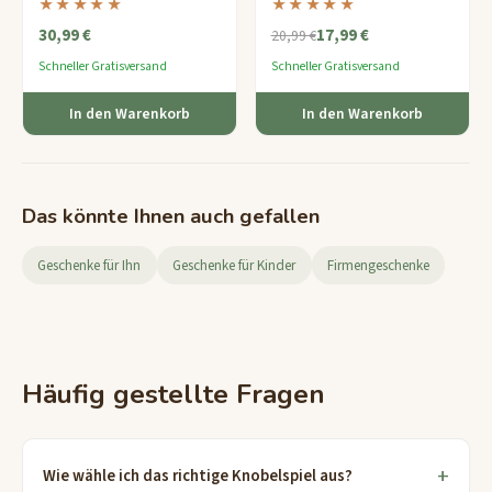
★★★★★
★★★★★
ineinandergreifenden Steine für
Unendlichkeitrahmen
— ein
30,99 €
17,99 €
eine meditative
schweres Drahtpuzzle, das Sie
20,99 €
Herausforderung.
stundenlang zum Drehen und
Schneller Gratisversand
Schneller Gratisversand
Wenden bringt.
In den Warenkorb
In den Warenkorb
Das könnte Ihnen auch gefallen
Geschenke für Ihn
Geschenke für Kinder
Firmengeschenke
Häufig gestellte Fragen
Wie wähle ich das richtige Knobelspiel aus?