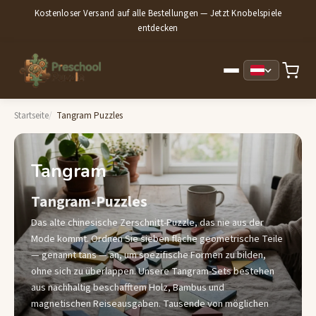
Kostenloser Versand auf alle Bestellungen — Jetzt Knobelspiele
entdecken
Startseite
Tangram Puzzles
Tangram
Tangram-Puzzles
Das alte chinesische Zerschnitt-Puzzle, das nie aus der
Mode kommt. Ordnen Sie sieben flache geometrische Teile
— genannt tans — an, um spezifische Formen zu bilden,
ohne sich zu überlappen. Unsere Tangram-Sets bestehen
aus nachhaltig beschafftem Holz, Bambus und
magnetischen Reiseausgaben. Tausende von möglichen