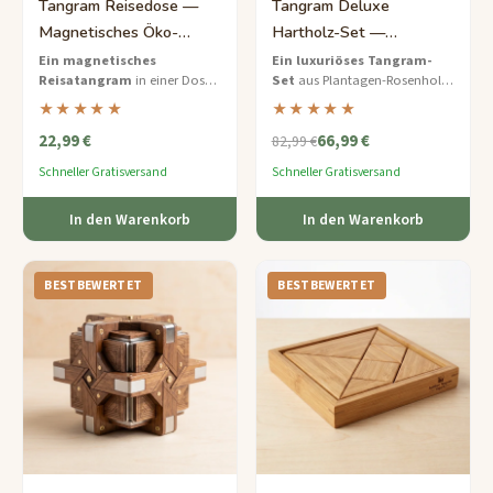
Tangram Reisedose —
Tangram Deluxe
Magnetisches Öko-
Hartholz-Set —
Bambus-Puzzle-Set
Premium-Palisander-
Ein magnetisches
Ein luxuriöses Tangram-
Reisatangram
in einer Dose
Set
aus Plantagen-Rosenholz
Puzzlebrett
aus recyceltem Metall mit
mit einem gerahmten
★★★★★
★★★★★
Bambusteilen, die auf
Puzzlebrett und einer
22,99 €
66,99 €
Flugzeugen, Zügen und
gravierten Aufbewahrungsbox
82,99 €
Autofahrten an ihrem Platz
– ein Statement-Stück für
Schneller Gratisversand
Schneller Gratisversand
bleiben.
anspruchsvolle Puzzle-
Liebhaber.
In den Warenkorb
In den Warenkorb
BESTBEWERTET
BESTBEWERTET