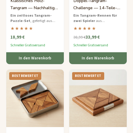
Klassisches Holz-
Doppel-Tangram-
Tangram — Nachhaltiges
Challenge — 14-Teile-
7-Teile-Puzzle-Set
Wettbewerbs-
Ein zeitloses Tangram-
Ein Tangram-Rennen für
Puzzle-Set
, gefertigt aus
zwei Spieler
aus
Puzzlespiel
umweltfreundlichem Bambus
kontrastierendem Walnuss-
★★★★★
★★★★★
mit über 200
und Ahornholz mit einem
18,99 €
33,99 €
Formherausforderungen in
Timer und 50 Kopf-an-Kopf-
38,99 €
einem Heft aus recyceltem
Herausforderungskarten.
Schneller Gratisversand
Schneller Gratisversand
Papier.
In den Warenkorb
In den Warenkorb
BESTBEWERTET
BESTBEWERTET