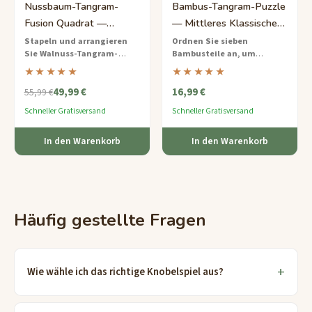
Nussbaum-Tangram-
Bambus-Tangram-Puzzle
Fusion Quadrat —
— Mittleres Klassisches
Experten-Mehrschicht-
Geometrie-Set
Stapeln und arrangieren
Ordnen Sie sieben
Sie Walnuss-Tangram-
Bambusteile an, um
Herausforderung
Schichten
zu einem perfekten
Hunderte von Formen zu
★★★★★
★★★★★
Quadrat — ein Expertenniveau,
bilden
— ein zeitloses
49,99 €
16,99 €
multidimensionales Puzzle für
geometrisches Puzzle aus
55,99 €
ernsthafte Denkspiel-Fans.
umweltfreundlichem Bambus
Schneller Gratisversand
Schneller Gratisversand
für 9 bis 12-Jährige.
In den Warenkorb
In den Warenkorb
Häufig gestellte Fragen
Wie wähle ich das richtige Knobelspiel aus?