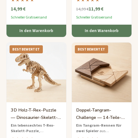
★★★★★
★★★★★
überall eine befriedigende
sechs Zügen
14,99 €
11,99 €
geistige Herausforderung
auseinandernehmen lässt und
14,99 €
bietet.
Ihre
Schneller Gratisversand
Schneller Gratisversand
Wiederzusammensetzungsfähigkeite
testet.
In den Warenkorb
In den Warenkorb
BESTBEWERTET
BESTBEWERTET
3D Holz-T-Rex-Puzzle
Doppel-Tangram-
— Dinosaurier-Skelett-
Challenge — 14-Teile-
Bausatz
Wettbewerbs-
Ein lebensechtes T-Rex-
Ein Tangram-Rennen für
Skelett-Puzzle
,
zwei Spieler
aus
Puzzlespiel
lasergeschnitten aus
kontrastierendem Walnuss-