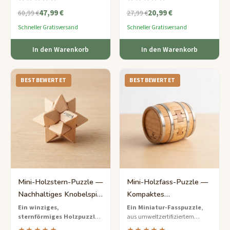
konzipiert sind, verpackt in
ineinandergreifenden Teilen –
47,99 €
20,99 €
einer wiederverwendbaren
ein bunter und zugänglicher
60,99 €
27,99 €
Tragetasche für Familien-
Denksport für Anfänger.
Schneller Gratisversand
Schneller Gratisversand
Spielabende.
In den Warenkorb
In den Warenkorb
BESTBEWERTET
BESTBEWERTET
Mini-Holzstern-Puzzle —
Mini-Holzfass-Puzzle —
Nachhaltiges Knobelspiel
Kompaktes
im Taschenformat
Verzahnungs-Knobelspiel
Ein winziges,
Ein Miniatur-Fasspuzzle
,
sternförmiges Holzpuzzle
,
aus umweltzertifiziertem
das in Ihre Tasche passt und
Ahorn geschnitzt, das sich in