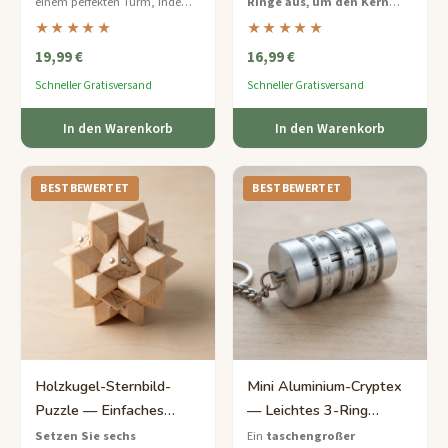
einem perfekten Turm, indem
Ringe aus, um den Kern
Denkspiel
Sie nur Gleichgewicht und
freizugeben
— ein
★★★★★
★★★★★
Strategie verwenden – eine
zugängliches Gussmetall-
19,99 €
16,99 €
nachhaltige Variante eines
Puzzle, das perfekt für
Klassikers.
Anfänger und Gelegenheits-
Schneller Gratisversand
Schneller Gratisversand
Denksport-Fans ist.
In den Warenkorb
In den Warenkorb
BESTBEWERTET
BESTBEWERTET
Holzkugel-Sternbild-
Mini Aluminium-Cryptex
Puzzle — Einfaches
— Leichtes 3-Ring
Sternmuster zum
Schlüsselanhänger-
Setzen Sie sechs
Ein
taschengroßer