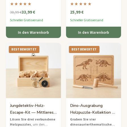
lebhaften Geschenkbox — das
Bambus-Puzzlebox zu öffnen
★★★★★
★★★★★
perfekte Starterset für junge
— ein mittel-schweres
33,99 €
25,99 €
Puzzle-Abenteurer ab 5 Jahren.
Abenteuer in der Tierwelt, das
38,99 €
eine Überraschung verbirgt.
Schneller Gratisversand
Schneller Gratisversand
In den Warenkorb
In den Warenkorb
BESTBEWERTET
BESTBEWERTET
Jungdetektiv-Holz-
Dino-Ausgrabung
Escape-Kit — Mittleres
Holzpuzzle-Kollektion —
3-Puzzle-Rätsel
Einfaches Dinosaurier-
Lösen Sie drei verbundene
Graben Sie vier
Holzpuzzles
, um den
dinosaurierthematische
Entdeckerset