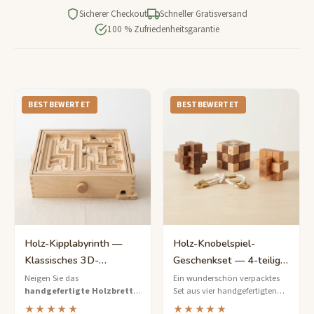
Sicherer Checkout
Schneller Gratisversand
100 % Zufriedenheitsgarantie
BESTBEWERTET
BESTBEWERTET
Holz-Kipplabyrinth —
Holz-Knobelspiel-
Klassisches 3D-
Geschenkset — 4-teilige
Murmelspiel
Klassiker-Sammlung
Neigen Sie das
Ein wunderschön verpacktes
handgefertigte Holzbrett
,
Set aus vier handgefertigten
um eine Murmel durch ein
Holzrätseln, perfekt für
★★★★★
★★★★★