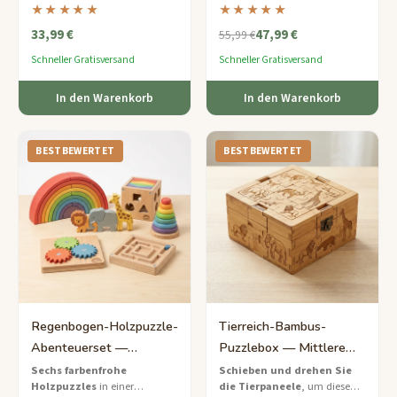
diese handgefertigte Holzbox
versteckte Mechanismen
,
★★★★★
★★★★★
zu öffnen – ein Puzzle und
um aus dem verzauberten
33,99 €
47,99 €
geheimer Versteckort in einem.
Wald zu entkommen – ein
55,99 €
Tischabenteuer in einer
Schneller Gratisversand
Schneller Gratisversand
handgefertigten Holzkiste.
In den Warenkorb
In den Warenkorb
BESTBEWERTET
BESTBEWERTET
Regenbogen-Holzpuzzle-
Tierreich-Bambus-
Abenteuerset —
Puzzlebox — Mittlere
Leichtes 6-Puzzle-
Tierwelt-Entdeckung
Sechs farbenfrohe
Schieben und drehen Sie
Holzpuzzles
in einer
die Tierpaneele
, um diese
Starterset