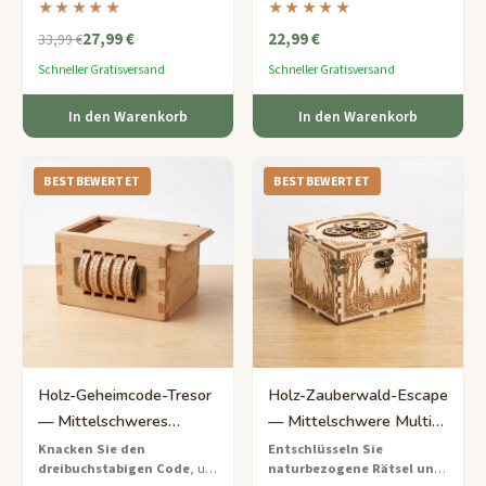
★★★★★
★★★★★
perfekt für kleine Hände, die
umweltfreundlichem Bambus
27,99 €
22,99 €
Formen und Problemlösungen
mit natürlichen
33,99 €
lernen.
Regenbogenfarben – bauen Sie
Schneller Gratisversand
Schneller Gratisversand
logische Fähigkeiten, Ring für
Ring.
In den Warenkorb
In den Warenkorb
BESTBEWERTET
BESTBEWERTET
Holz-Geheimcode-Tresor
Holz-Zauberwald-Escape
— Mittelschweres
— Mittelschwere Multi-
Buchstaben-
Hinweis-Abenteuerbox
Knacken Sie den
Entschlüsseln Sie
dreibuchstabigen Code
, um
naturbezogene Rätsel und
Drehschloss-Rätsel