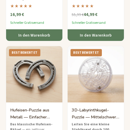
24 dreieckigen Segmenten –
eingestuft sind
– eine
★★★★★
★★★★★
drehen und falten Sie es in
vollständige
16,99 €
44,99 €
Dutzende von Formen und
Familienherausforderung in
55,99 €
Figuren.
einer nachhaltigen
Schneller Gratisversand
Schneller Gratisversand
Geschenkbox.
In den Warenkorb
In den Warenkorb
BESTBEWERTET
BESTBEWERTET
Hufeisen-Puzzle aus
3D-Labyrinthkugel-
Metall — Einfacher
Puzzle — Mittelschwer
Klassiker zum Entwirren
mit 100 Hindernissen
Das klassische Hufeisen-
Leiten Sie eine kleine
Rätsel
— ein zeitloser
Stahlkugel durch 100