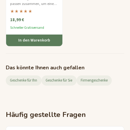
passen zusammen, um eine
bunte Pyramide zu bilden —
★★★★★
ein perfekter erster Denksport
18,99 €
für junge Puzzle-Entdecker.
Schneller Gratisversand
In den Warenkorb
Das könnte Ihnen auch gefallen
Geschenke für Ihn
Geschenke für Sie
Firmengeschenke
Häufig gestellte Fragen