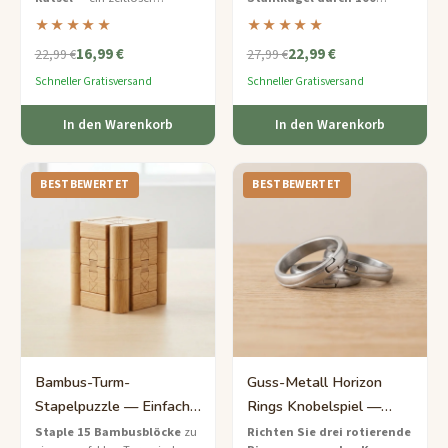
Publikumsliebling und eines
Barrieren
in dieser
★★★★★
★★★★★
unserer meistverkauften
transparenten 3D-
16,99 €
22,99 €
Denksportspiele.
Labyrinthkugel — unser
22,99 €
27,99 €
süchtig machendster Bestseller.
Schneller Gratisversand
Schneller Gratisversand
In den Warenkorb
In den Warenkorb
BESTBEWERTET
BESTBEWERTET
Bambus-Turm-
Guss-Metall Horizon
Stapelpuzzle — Einfache
Rings Knobelspiel —
Öko-Bauherausforderung
Leichtes Drehring-
Staple 15 Bambusblöcke
zu
Richten Sie drei rotierende