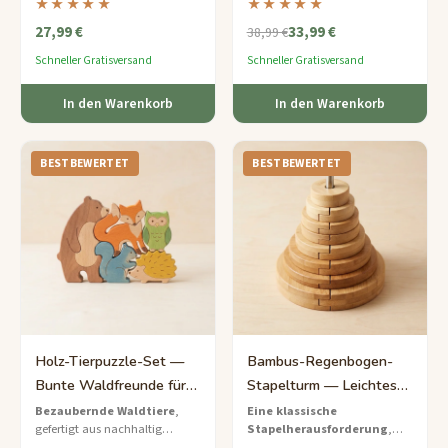
★★★★★
★★★★★
nachhaltigem Sperrholz, das
und Ahornholz mit einem
27,99 €
33,99 €
nach dem Zusammenbau
Timer und 50 Kopf-an-Kopf-
38,99 €
eigenständig steht – ein
Herausforderungskarten.
Schneller Gratisversand
Schneller Gratisversand
beeindruckendes
Ausstellungsstück für jeden
In den Warenkorb
In den Warenkorb
Raum.
BESTBEWERTET
BESTBEWERTET
Holz-Tierpuzzle-Set —
Bambus-Regenbogen-
Bunte Waldfreunde für
Stapelturm — Leichtes
Kinder
Ringpuzzle für Kinder
Bezaubernde Waldtiere
,
Eine klassische
gefertigt aus nachhaltig
Stapelherausforderung
,
beschafftem Buchenholz –
neu interpretiert aus