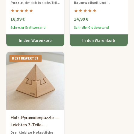
Puzzle
, der sich in sechs Teile
Baumwollseil und
Holz-Knobelspiel
trennt – ein einfaches und
Buchenholzrahmen
–
★★★★★
★★★★★
schönes erstes
befreien Sie die Schlaufe von
16,99 €
14,99 €
ineinandergreifendes
den Holzpfählen mit nur
Gehirnspiel.
wenigen cleveren
Schneller Gratisversand
Schneller Gratisversand
Bewegungen.
In den Warenkorb
In den Warenkorb
BESTBEWERTET
Holz-Pyramidenpuzzle —
Leichtes 3-Teile-
Knobelspiel für Kinder
Drei klobige Holzstücke