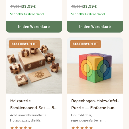
gewundenes Labyrinth zu
neugierige Köpfe, die eine gute
38,99 €
38,99 €
führen – eine zeitlose 3D-
Herausforderung lieben.
47,99 €
49,99 €
Herausforderung.
Schneller Gratisversand
Schneller Gratisversand
In den Warenkorb
In den Warenkorb
BESTBEWERTET
BESTBEWERTET
Holzpuzzle
Regenbogen-Holzwürfel-
Familienabend-Set — 8-
Puzzle — Einfache bunte
teilige Partysammlung
Stapel-Herausforderung
Acht umweltfreundliche
Ein fröhlicher,
Holzpuzzles, die für
regenbogenfarbener
Gruppenunterhaltung
Holzwürfel aus 12
★★★★★
★★★★★