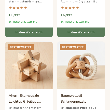
sternmusterförmige
Aluminium-Cryptex
mit drei
Zusammenbauen
Puzzle
Holzstücke zu einer
Buchstabenringen und einem
★★★★★
★★★★★
perfekten Kugel zusammen
kleinen versteckten Fach – lässt
18,99 €
16,99 €
— ein einfaches
sich direkt an Ihren Schlüsseln
Montagepuzzle aus glattem
befestigen.
Schneller Gratisversand
Schneller Gratisversand
Ahorn mit lasergravierten
Sternenbildern.
In den Warenkorb
In den Warenkorb
BESTBEWERTET
BESTBEWERTET
Ahorn-Sternpuzzle —
Baumwollseil-
Leichtes 6-teiliges
Schlingenpuzzle —
Steckpuzzle-Knobelspiel
Leichtes Schnur-und-
Ein
glatter Ahornstern-
Ein
einfaches Puzzle aus