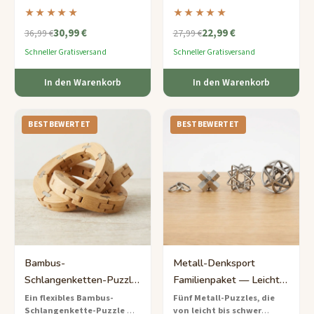
Geheimcode zu knacken — ein
Holzpuzzles aus
in diesem
★★★★★
★★★★★
spannendes Escape-Room-
unterhaltsamen
30,99 €
22,99 €
Erlebnis, das für junge
Entdeckungsset – einfache
36,99 €
27,99 €
Detektive konzipiert wurde.
Denksportaufgaben, die
Schneller Gratisversand
Schneller Gratisversand
prähistorische Abenteuer zum
Leben erwecken.
In den Warenkorb
In den Warenkorb
BESTBEWERTET
BESTBEWERTET
Bambus-
Metall-Denksport
Schlangenketten-Puzzle
Familienpaket — Leicht
— Leicht Flexibler Spaß
bis Schwer
Ein flexibles Bambus-
Fünf Metall-Puzzles, die
Schlangenkette-Puzzle
mit
von leicht bis schwer
für Alle
Steigerungsset