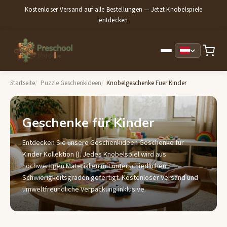
Kostenloser Versand auf alle Bestellungen — Jetzt Knobelspiele
entdecken
Startseite
Puzzle Geschenkideen
Knobelgeschenke Fuer Kinder
Geschenke für Kinder
Entdecken Sie unsere Geschenkideen Geschenke für
Kinder Kollektion (). Jedes Knobelspiel wird aus
hochwertigen Materialien mit unterschiedlichen
Schwierigkeitsgraden gefertigt. Kostenloser Versand und
umweltfreundliche Verpackung inklusive.