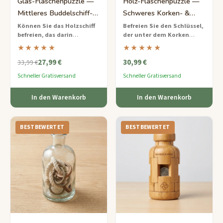
Glas-Flaschenpuzzle —
Holz-Flaschenpuzzle —
Mittleres Buddelschiff-
Schweres Korken- &
Rätsel
Schlüssel-Rätsel
Können Sie das Holzschiff
Befreien Sie den Schlüssel,
befreien, das darin
der unter dem Korken
gefangen ist?
Ein klassisches
gefangen ist
– ein nachhaltig
★★★★★
★★★★★
Flaschenpuzzle, das Ihre
gefertigtes Holzflaschenpuzzle,
27,99 €
30,99 €
Geduld und Ihr räumliches
das Geduld und
33,99 €
Denken auf die Probe stellt.
Einfallsreichtum belohnt.
Schneller Gratisversand
Schneller Gratisversand
In den Warenkorb
In den Warenkorb
BESTBEWERTET
BESTBEWERTET