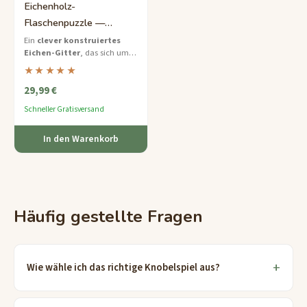
Eichenholz-
Flaschenpuzzle —
Mittelschwerer Holzkäfig
Ein
clever konstruiertes
Eichen-Gitter
, das sich um
als Geschenk für Ihn
eine Wein- oder Whiskeyflasche
★★★★★
schließt – lösen Sie das Rätsel,
29,99 €
um das Getränk zu befreien.
Schneller Gratisversand
In den Warenkorb
Häufig gestellte Fragen
Wie wähle ich das richtige Knobelspiel aus?