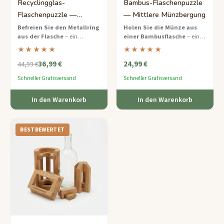
Recyclingglas-
Bambus-Flaschenpuzzle
Flaschenpuzzle —
— Mittlere Münzbergung
Experten-Ring-Befreiung
Befreien Sie den Metallring
Holen Sie die Münze aus
aus der Flasche
– ein
einer Bambusflasche
– ein
Expertenlevel,
nachhaltig gefertigtes
★★★★★
★★★★★
umweltfreundliches Puzzle,
Denksport mittlerer
36,99 €
24,99 €
das Ihre
Schwierigkeit mit einem
44,99 €
Problemlösungsfähigkeiten bis
cleveren Drehmechanismus.
Schneller Gratisversand
Schneller Gratisversand
an die Grenzen fordert.
In den Warenkorb
In den Warenkorb
BESTBEWERTET