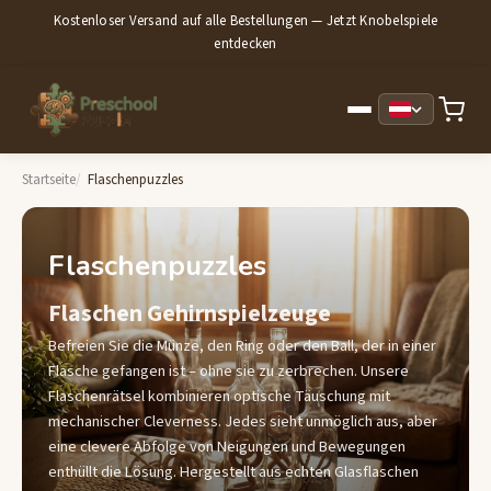
Kostenloser Versand auf alle Bestellungen — Jetzt Knobelspiele
entdecken
Startseite
Flaschenpuzzles
Flaschenpuzzles
Flaschen Gehirnspielzeuge
Befreien Sie die Münze, den Ring oder den Ball, der in einer
Flasche gefangen ist – ohne sie zu zerbrechen. Unsere
Flaschenrätsel kombinieren optische Täuschung mit
mechanischer Cleverness. Jedes sieht unmöglich aus, aber
eine clevere Abfolge von Neigungen und Bewegungen
enthüllt die Lösung. Hergestellt aus echten Glasflaschen