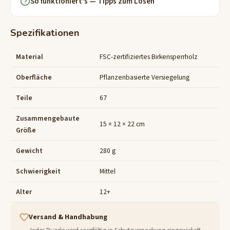
So funktioniert's — Tipps zum Lösen
Spezifikationen
Material
FSC-zertifiziertes Birkensperrholz
Oberfläche
Pflanzenbasierte Versiegelung
Teile
67
Zusammengebaute
15 × 12 × 22 cm
Größe
Gewicht
280 g
Schwierigkeit
Mittel
Alter
12+
Versand & Handhabung