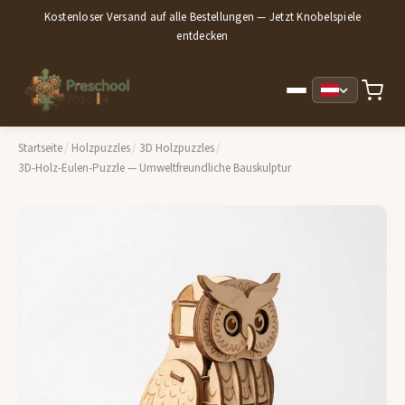
Kostenloser Versand auf alle Bestellungen — Jetzt Knobelspiele
entdecken
Startseite
/
Holzpuzzles
/
3D Holzpuzzles
/
3D-Holz-Eulen-Puzzle — Umweltfreundliche Bauskulptur