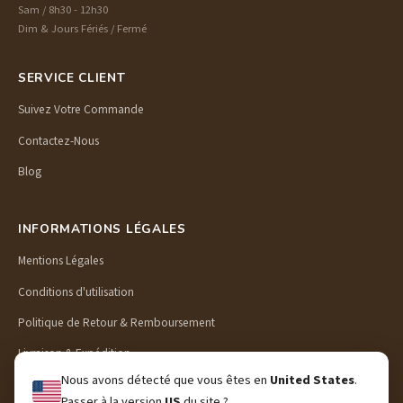
Sam / 8h30 - 12h30
Dim & Jours Fériés / Fermé
SERVICE CLIENT
Suivez Votre Commande
Contactez-Nous
Blog
INFORMATIONS LÉGALES
Mentions Légales
Conditions d'utilisation
Politique de Retour & Remboursement
Livraison & Expédition
Nous avons détecté que vous êtes en
United States
.
Politique de Confidentialité
Passer à la version
US
du site ?