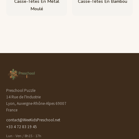
Casse-Têtes En Métal
Casse-Têtes En Bambou
Moulé
Preschool Puzzle
14 Rue de l'Industrie
Lyon, Auvergne-Rhône-Alpes 69007
France
contact@WeeKidsPreschool.net
+33 4 72 83 19 45
Lun - Ven / 8h15 - 17h