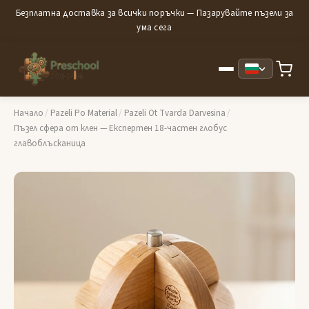
Безплатна доставка за всички поръчки — Пазарувайте пъзели за
ума сега
Начало
/
Pazeli Po Material
/
Pazeli Ot Tvarda Darvesina
/
Пъзел сфера от клен — Експертен 18-частен глобус
главоблъсканица