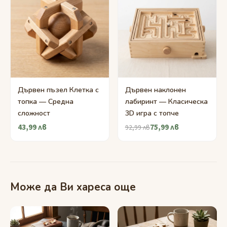
Дървен пъзел Клетка с
Дървен наклонен
топка — Средна
лабиринт — Класическа
сложност
3D игра с топче
43,99 лв
75,99 лв
92,99 лв
Може да Ви хареса още