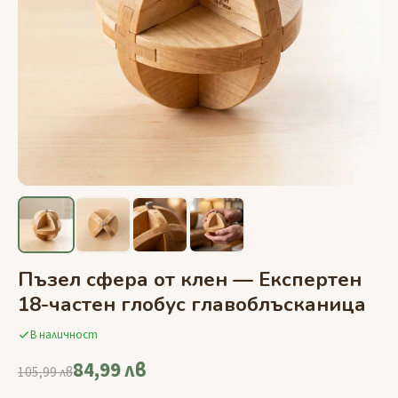
Пъзел сфера от клен — Експертен
18-частен глобус главоблъсканица
В наличност
84,99 лв
105,99 лв