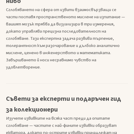
ниво
Сглобяването на сфера от извити взаимосвързващи се
части поставя пространственото мислене на изпитание —
вашият мозък трябва да визуализира в три измерения,
докато управлява прецизна последователност на
сглобяване. Тази експертна задача развива търпение,
толерантност към разочарование и дълбоко аналитично
мислене, ценено в инженерството и математиката.
Завършването й носи несравнимо чувство на
удовлетворение.
Съвети за експерти и подаръчен гид
за колекционери
Изучете извивките на всяка част преди да опитате
сглобяване — частите с най-фините извивки образуват
екватора, докато по-острите извивки принадлежат на