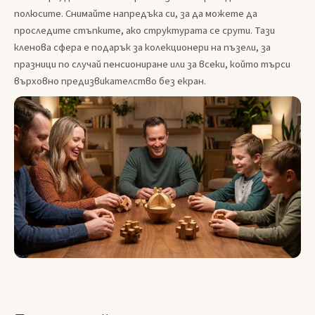
полюсите. Снимайте напредъка си, за да можете да
проследите стъпките, ако структурата се срути. Тази
кленова сфера е подарък за колекционери на пъзели, за
празници по случай пенсиониране или за всеки, който търси
върховно предизвикателство без екран.