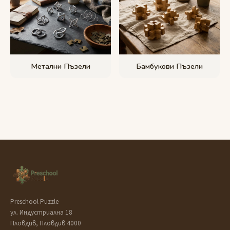
Метални Пъзели
Бамбукови Пъзели
Preschool Puzzle
ул. Индустриална 18
Пловдив, Пловдив 4000