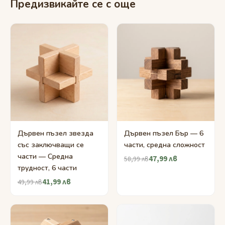
Предизвикайте се с още
Дървен пъзел звезда
Дървен пъзел Бър — 6
със заключващи се
части, средна сложност
части — Средна
47,99 лв
58,99 лв
трудност, 6 части
41,99 лв
49,99 лв