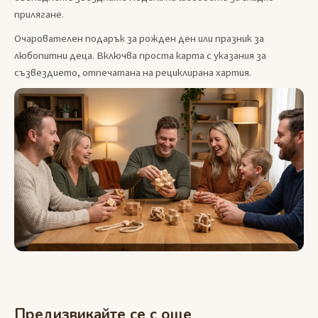
прилягане.
Очарователен подарък за рожден ден или празник за
любопитни деца. Включва проста карта с указания за
съзвездието, отпечатана на рециклирана хартия.
Предизвикайте се с още