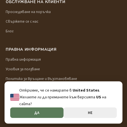
ОБСЛУЖВАНЕ НА КЛИЕНТИ
Проследяване на поръчка
Свържете се с нас
Блог
ПРАВНА ИНФОРМАЦИЯ
Правна информация
Условия за ползване
Политика за Връщане и Възстановяване
Доставка и транспорт
Открихме, че се намирате в
United States
.
Желаете ли да преминете към версията
US
на
Политика за поверителност
сайта?
ДА
НЕ
© 2026 Preschool Puzzle. Всички права запазени.