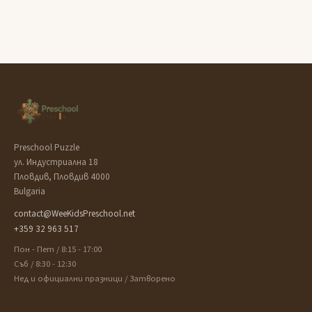
Preschool Puzzle
ул. Индустриална 18
Пловдив, Пловдив 4000
Bulgaria
contact@WeeKidsPreschool.net
+359 32 963 517
Пон - Пет / 8:15 - 17:00
Съб / 8:30 - 12:30
Нед и официални празници / Затворено