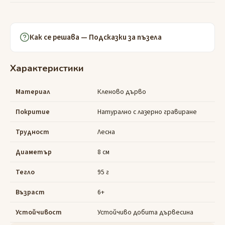
Как се решава — Подсказки за пъзела
Характеристики
Материал
Кленово дърво
Покритие
Натурално с лазерно гравиране
Трудност
Лесна
Диаметър
8 см
Тегло
95 г
Възраст
6+
Устойчивост
Устойчиво добита дървесина