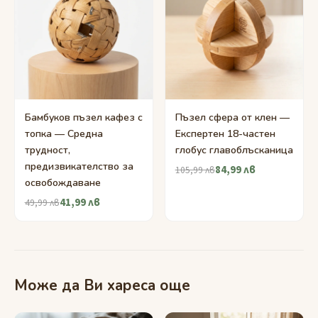
Бамбуков пъзел кафез с
Пъзел сфера от клен —
топка — Средна
Експертен 18-частен
трудност,
глобус главоблъсканица
предизвикателство за
84,99 лв
105,99 лв
освобождаване
41,99 лв
49,99 лв
Може да Ви хареса още