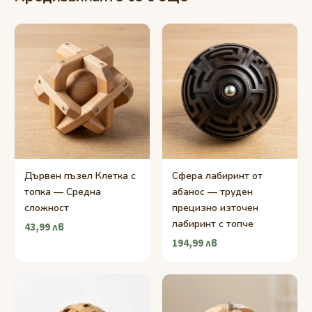
Дървен пъзел Клетка с
Сфера лабиринт от
топка — Средна
абанос — труден
сложност
прецизно източен
лабиринт с топче
43,99 лв
194,99 лв