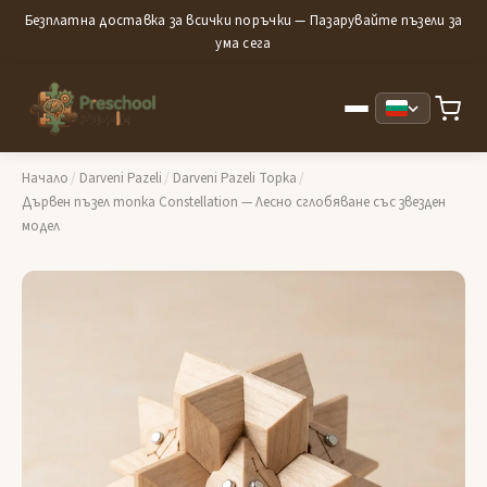
Безплатна доставка за всички поръчки — Пазарувайте пъзели за
ума сега
Начало
/
Darveni Pazeli
/
Darveni Pazeli Topka
/
Дървен пъзел топка Constellation — Лесно сглобяване със звезден
модел