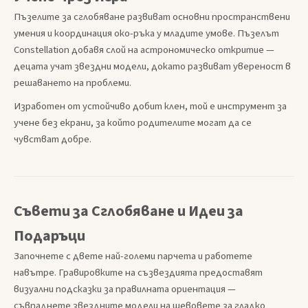
Пъзелите за сглобяване развиват основни пространствени
умения и координация око-ръка у младите умове. Пъзелът
Constellation добавя слой на астрономическо откритие —
децата учат звездни модели, докато развиват увереност в
решаването на проблеми.
Изработен от устойчиво добит клен, той е инструмент за
учене без екрани, за който родителите могат да се
чувстват добре.
Съвети за Сглобяване и Идеи за
Подаръци
Започнете с двете най-големи парчета и работете
навътре. Гравировките на съзвездията предоставят
визуални подсказки за правилната ориентация —
съвпаднете звездните модели на шевовете за гладко