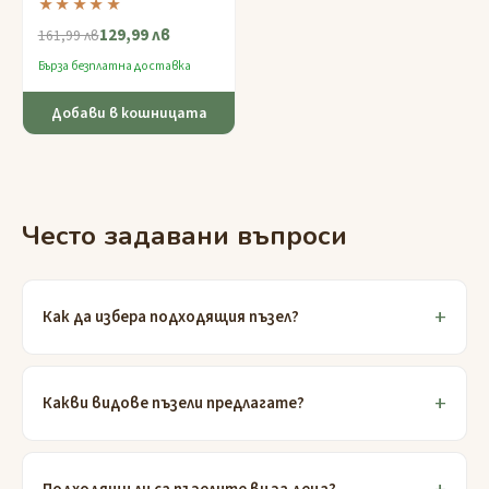
★★★★★
тайни отделения —
129,99 лв
шедьовър на
161,99 лв
последователно откритие
Бърза безплатна доставка
за експертни решавачи.
Добави в кошницата
Често задавани въпроси
Как да избера подходящия пъзел?
Какви видове пъзели предлагате?