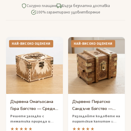
Сигурно плащане
Бърза безплатна доставка
100% гарантирано удовлетворение
НАЙ-ВИСОКО ОЦЕНЕНИ
НАЙ-ВИСОКО ОЦЕНЕНИ
Дървена Омагьосана
Дървено Пиратско
Гора Бягство — Средна
Сандъче Бягство —
Приключенска Кутия с
Трудна Пъзел Игра със
Решете загадки с
Разгадайте кодовете на
тематика природа и
пиратския капитан
и
Множество Улики
Съкровище
скрити механизми
, за да
отключете истинско
★★★★★
★★★★★