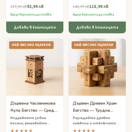
избягате от
дървено съкровище —
92,99 лв
118,99 лв
омагьосаната гора —
предизвикателна игра за
107,99 лв
140,99 лв
настолно приключение в
избягване с морски пъзели и
Бърза безплатна доставка
Бърза безплатна доставка
ръчно изработена дървена
скрити ключове.
кутия.
Добави в кошницата
Добави в кошницата
НАЙ-ВИСОКО ОЦЕНЕНИ
НАЙ-ВИСОКО ОЦЕНЕНИ
Дървена Часовникова
Дървен Древен Храм
Кула Бягство — Средно
Бягство — Трудна
Предизвикателство с
Пъзел Игра с
Подравнете зъбни
Разгадайте древни
колела, решавайте
символи и отключете
Зъбни Колела
Декодиране на
шифри и се изкачвайте
каменисти стаи
—
★★★★★
★★★★★
Символи