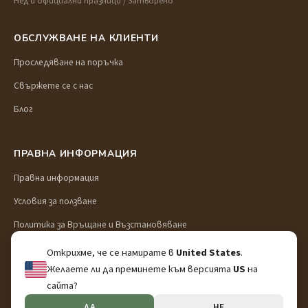
Нед и официални празници / Затворено
ОБСЛУЖВАНЕ НА КЛИЕНТИ
Проследяване на поръчка
Свържете се с нас
Блог
ПРАВНА ИНФОРМАЦИЯ
Правна информация
Условия за ползване
Политика за Връщане и Възстановяване
Доставка и транспорт
Открихме, че се намирате в
United States
.
Желаете ли да преминете към версията
US
на
Политика за поверителност
сайта?
ДА
НЕ