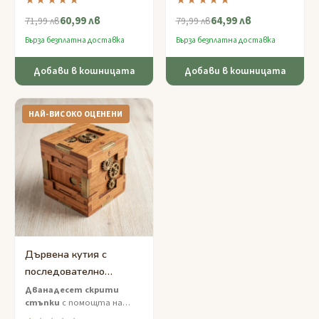
★★★★★
★★★★★
код — вълнуващо
визитки — функционална
60,99 лв
64,99 лв
изживяване в стая за
елегантност за
71,99 лв
79,99 лв
бягство, проектирано за
съвременния
Бърза безплатна доставка
Бърза безплатна доставка
млади детективи.
професионалист.
Добави в кошницата
Добави в кошницата
НАЙ-ВИСОКО ОЦЕНЕНИ
Дървена кутия с
последователно
откриване — Експертно
Дванадесет скрити
стъпки
с помощта на
решение в 12 стъпки
скрити инструменти и