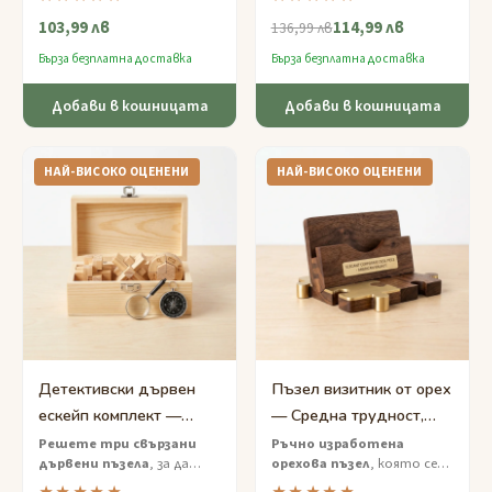
по кулата
— игра за
богато тематизирана
103,99 лв
114,99 лв
избягване с дървена
дървена игра за избягване,
136,99 лв
конструкция, вдъхновена
вдъхновена от
Бърза безплатна доставка
Бърза безплатна доставка
от стимпанк, с истински
археологическите
механични компоненти.
открития.
Добави в кошницата
Добави в кошницата
НАЙ-ВИСОКО ОЦЕНЕНИ
НАЙ-ВИСОКО ОЦЕНЕНИ
Детективски дървен
Пъзел визитник от орех
ескейп комплект —
— Средна трудност,
средна трудност, 3
елегантен
Решете три свързани
Ръчно изработена
дървени пъзела
, за да
орехова пъзел
, която се
пъзела
корпоративен аксесоар
разгадаете мистериозния
трансформира в държач за