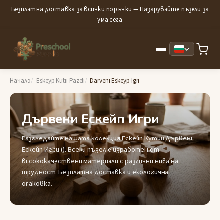
Безплатна доставка за всички поръчки — Пазарувайте пъзели за
ума сега
Начало
Eskeyp Kutii Pazeli
Darveni Eskeyp Igri
Дървени Ескейп Игри
Разгледайте нашата колекция Ескейп Кутии Дървени
Ескейп Игри (). Всеки пъзел е изработен от
висококачествени материали с различни нива на
трудност. Безплатна доставка и екологична
опаковка.