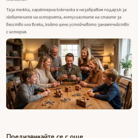
Тази тежка, характерна ключалка е незабравим подарък за
любителите на историята, ентусиастите на стаите за
бягство или всеки, който цени устойчивото занаятчийство
с история.
Предизвикайте се с още