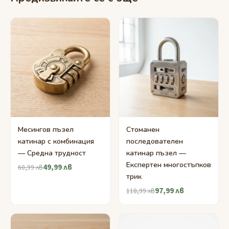
Месингов пъзел
Стоманен
катинар с комбинация
последователен
— Средна трудност
катинар пъзел —
Експертен многостъпков
49,99 лв
60,99 лв
трик
97,99 лв
118,99 лв