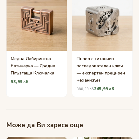
Медна Лабиринтна
Пъзел с титаниев
Катинарка — Средна
последователен ключ
Плъзгаща Ключалка
— експертен прецизен
механизъм
53,99 лв
345,99 лв
388,99 лв
Може да Ви хареса още