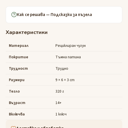
Как се решава — Подсказки за пъзела
Характеристики
Материал
Рециклиран чугун
Покритие
Тъмна патина
Трудност
Трудно
Размери
9 × 6 × 3 cm
Тегло
320 г
Възраст
14+
Включва
1 ключ