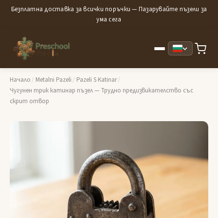
Безплатна доставка за всички поръчки — Пазарувайте пъзели за
ума сега
Начало
/
Metalni Pazeli
/
Pazeli S Katinar
/
Чугунен трик катинар пъзел — Трудно предизвикателство със
скрит отвор