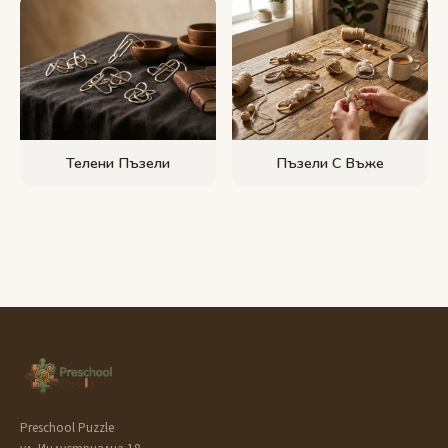
Телени Пъзели
Пъзели С Въже
Preschool Puzzle