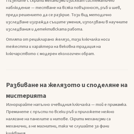
Пъзелите с скрити механизми изискват систематично
наблюдение — тестване на всяка повърхност, ръб и шев,
преди решението да се разкрие. Този вид методично
изследване изгражда същите умения, използвани в научните
изследвания и детективската работа.
Отлята от рециклирано желязо, тази ключалка носи
тежестта и характера на вековна традиция на
ключарството с модерен екологичен обрат.
Разбиване на желязото и споделяне на
мистерията
Игнорирайте напълно очевидния ключалка — той е примамка.
Преминете с пръсти по всеки ръб и приложете нежно
налягане на панелите и нитове. Скрити механизми са
механични, а не магнитни, така че слушайте за фини
кликвания.