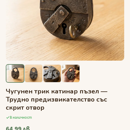
Чугунен трик катинар пъзел —
Трудно предизвикателство със
скрит отвор
В наличност
64,99 лв