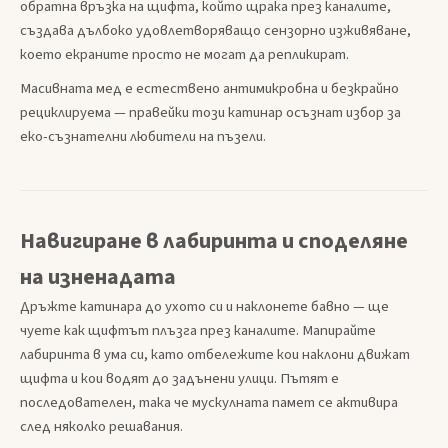
обратна връзка на щифта, който щрака през каналите,
създава дълбоко удовлетворяващо сензорно изживяване,
което екраните просто не могат да репликират.
Масивната мед е естествено антимикробна и безкрайно
рециклируема — правейки този катинар осъзнат избор за
еко-съзнателни любители на пъзели.
Навигиране в лабиринта и споделяне
на изненадата
Дръжте катинара до ухото си и наклонете бавно — ще
чуете как щифтът плъзга през каналите. Мапирайте
лабиринта в ума си, като отбележите кои наклони движат
щифта и кои водят до задънени улици. Пътят е
последователен, така че мускулната памет се активира
след няколко решавания.