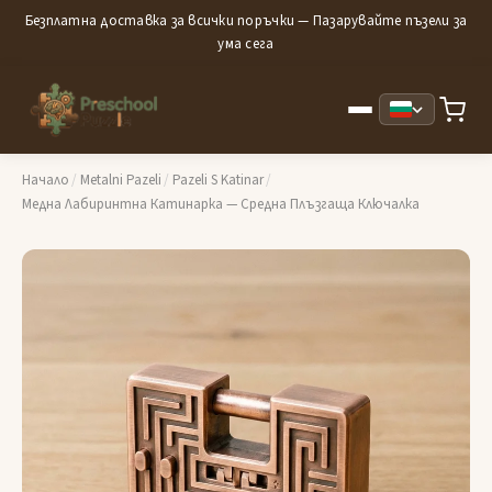
Безплатна доставка за всички поръчки — Пазарувайте пъзели за
ума сега
Начало
/
Metalni Pazeli
/
Pazeli S Katinar
/
Медна Лабиринтна Катинарка — Средна Плъзгаща Ключалка