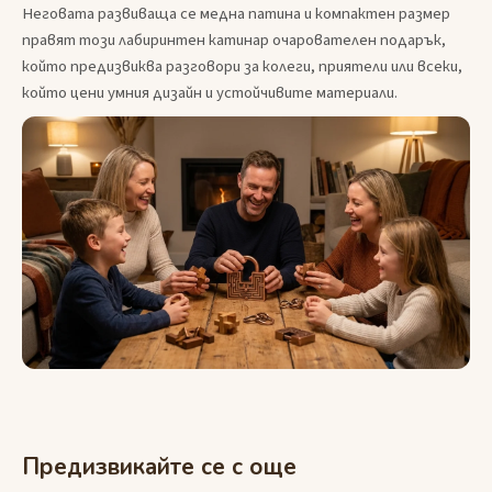
Неговата развиваща се медна патина и компактен размер
правят този лабиринтен катинар очарователен подарък,
който предизвиква разговори за колеги, приятели или всеки,
който цени умния дизайн и устойчивите материали.
Предизвикайте се с още