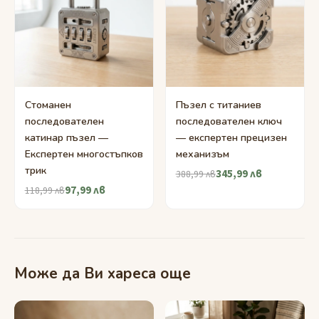
Стоманен
Пъзел с титаниев
последователен
последователен ключ
катинар пъзел —
— експертен прецизен
Експертен многостъпков
механизъм
трик
345,99 лв
388,99 лв
97,99 лв
118,99 лв
Може да Ви хареса още