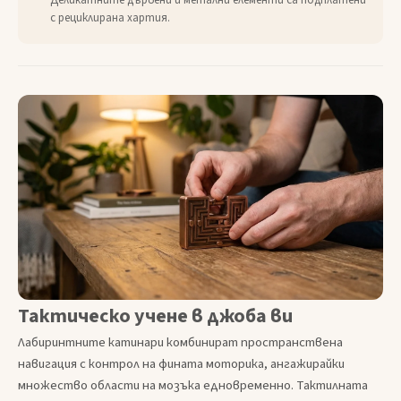
Деликатните дървени и метални елементи са подплатени
с рециклирана хартия.
Тактическо учене в джоба ви
Лабиринтните катинари комбинират пространствена
навигация с контрол на фината моторика, ангажирайки
множество области на мозъка едновременно. Тактилната