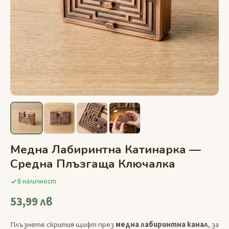
Медна Лабиринтна Катинарка —
Средна Плъзгаща Ключалка
В наличност
53,99 лв
Плъзнете скрития щифт през
медна лабиринтна канал
, за