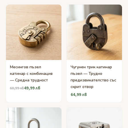
Месингов пъзел
Чугунен трик катинар
катинар с комбинация
пъзел — Трудно
— Средна трудност
предизвикателство със
скрит отвор
49,99 лв
60,99 лв
64,99 лв