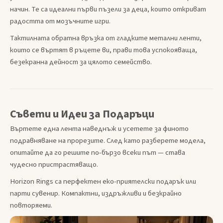
начин. Те са идеални първи пъзели за деца, които откриват
радостта от мозъчните игри.
Тактилната обратна връзка от гладките метални ленти,
които се въртят в ръцете ви, прави това успокояваща,
безекранна дейност за цялото семейство.
Съвети и Идеи за Подаръци
Въртете една лента наведнъж и усетете за финото
подравняване на прорезите. След като разберете модела,
опитайте да го решите по-бързо всеки път — става
чудесно пристрастяващо.
Horizon Rings са перфектен еко-приятелски подарък или
парти сувенир. Компактни, издръжливи и безкрайно
повторяеми.