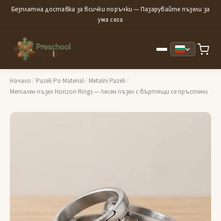
Безплатна доставка за всички поръчки — Пазарувайте пъзели за
ума сега
Начало
/
Pazeli Po Material
/
Metalni Pazeli
/
Метален пъзел Horizon Rings — Лесен пъзел с въртящи се пръстени