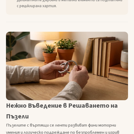
Деликатните дървени и метални елементи са подплатени
с рециклирана хартия.
Нежно Въведение в Решаването на
Пъзели
Пъзелите с въртящи се ленти развиват фини моторни
умения и логическо подреждане по безпроблемен и игрив