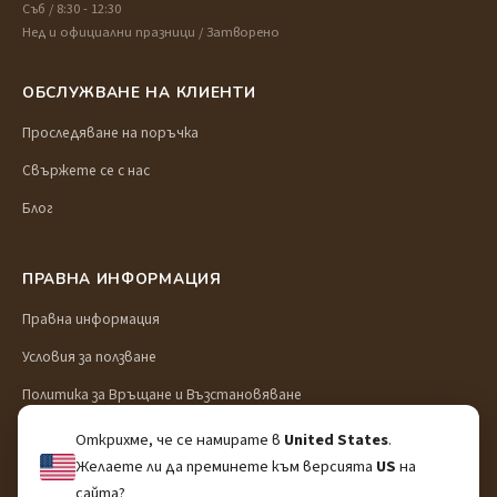
Съб / 8:30 - 12:30
Нед и официални празници / Затворено
ОБСЛУЖВАНЕ НА КЛИЕНТИ
Проследяване на поръчка
Свържете се с нас
Блог
ПРАВНА ИНФОРМАЦИЯ
Правна информация
Условия за ползване
Политика за Връщане и Възстановяване
Доставка и транспорт
Открихме, че се намирате в
United States
.
Желаете ли да преминете към версията
US
на
Политика за поверителност
сайта?