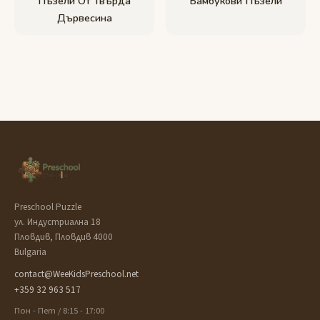
Пъзели От Твърда
Бамбукови Пъзели
Дървесина
Preschool Puzzle
ул. Индустриална 18
Пловдив, Пловдив 4000
Bulgaria
contact@WeeKidsPreschool.net
+359 32 963 517
Пон - Пет / 8:15 - 17:00