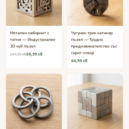
Метален лабиринт с
Чугунен трик катинар
топче — Индустриален
пъзел — Трудно
3D куб пъзел
предизвикателство със
скрит отвор
86,99 лв
107,99 лв
64,99 лв