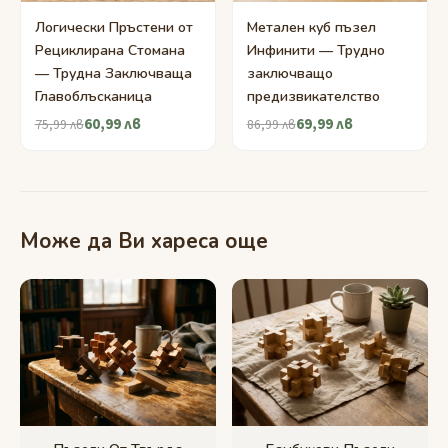
Логически Пръстени от
Метален куб пъзел
Рециклирана Стомана
Инфинити — Трудно
— Трудна Заключваща
заключващо
Главоблъсканица
предизвикателство
60,99 лв
69,99 лв
75,99 лв
86,99 лв
Може да Ви хареса още