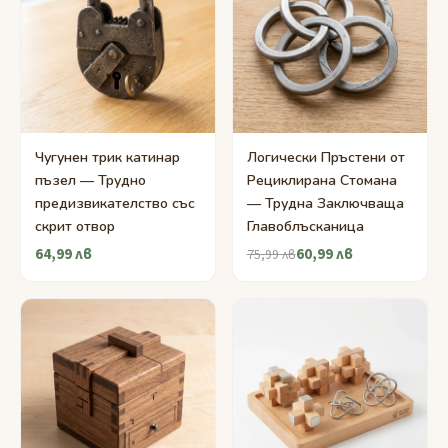
Чугунен трик катинар
Логически Пръстени от
пъзел — Трудно
Рециклирана Стомана
предизвикателство със
— Трудна Заключваща
скрит отвор
Главоблъсканица
64,99 лв
60,99 лв
75,99 лв