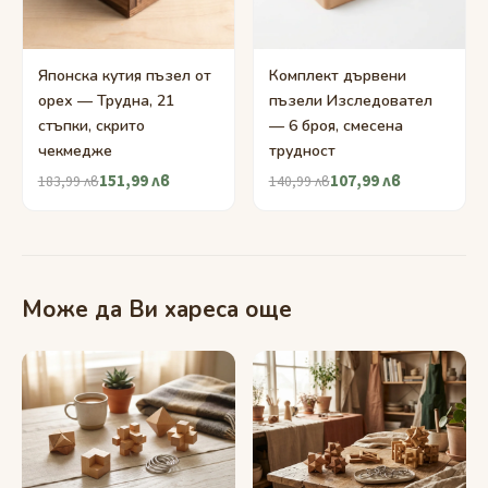
Японска кутия пъзел от
Комплект дървени
орех — Трудна, 21
пъзели Изследовател
стъпки, скрито
— 6 броя, смесена
чекмедже
трудност
151,99 лв
107,99 лв
183,99 лв
140,99 лв
Може да Ви хареса още