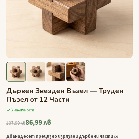
Дървен Звезден Възел — Труден
Пъзел от 12 Части
В наличност
86,99 лв
107,99 лв
Дванадесет прецизно изрязани дървени части
се