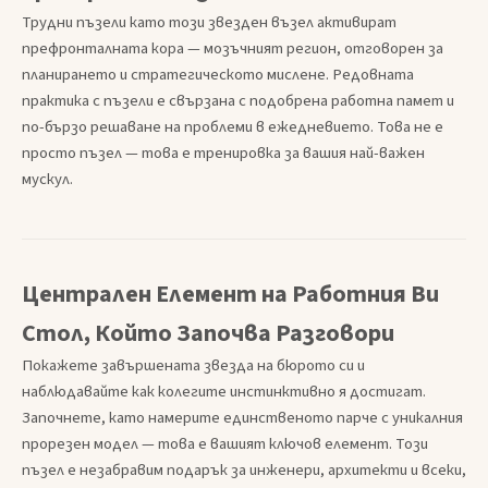
Трудни пъзели като този звезден възел активират
префронталната кора — мозъчният регион, отговорен за
планирането и стратегическото мислене. Редовната
практика с пъзели е свързана с подобрена работна памет и
по-бързо решаване на проблеми в ежедневието. Това не е
просто пъзел — това е тренировка за вашия най-важен
мускул.
Централен Елемент на Работния Ви
Стол, Който Започва Разговори
Покажете завършената звезда на бюрото си и
наблюдавайте как колегите инстинктивно я достигат.
Започнете, като намерите единственото парче с уникалния
прорезен модел — това е вашият ключов елемент. Този
пъзел е незабравим подарък за инженери, архитекти и всеки,