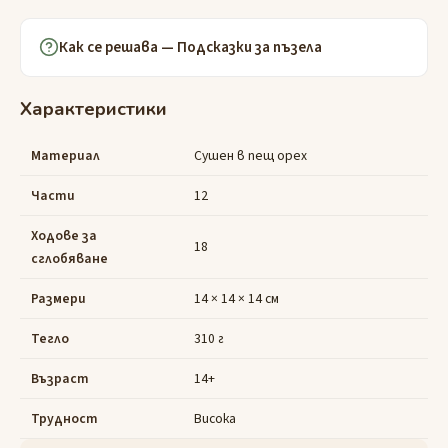
Как се решава — Подсказки за пъзела
Характеристики
Материал
Сушен в пещ орех
Части
12
Ходове за
18
сглобяване
Размери
14 × 14 × 14 см
Тегло
310 г
Възраст
14+
Трудност
Висока