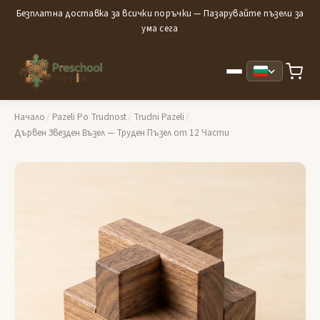
Безплатна доставка за всички поръчки — Пазарувайте пъзели за
ума сега
Начало
/
Pazeli Po Trudnost
/
Trudni Pazeli
/
Дървен Звезден Възел — Труден Пъзел от 12 Части