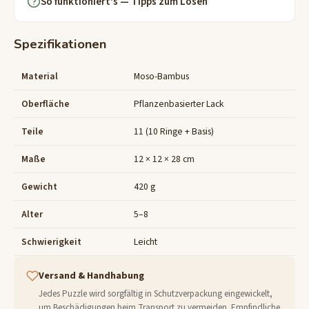
So funktioniert's — Tipps zum Lösen
Spezifikationen
Material
Moso-Bambus
Oberfläche
Pflanzenbasierter Lack
Teile
11 (10 Ringe + Basis)
Maße
12 × 12 × 28 cm
Gewicht
420 g
Alter
5–8
Schwierigkeit
Leicht
Versand & Handhabung
Jedes Puzzle wird sorgfältig in Schutzverpackung eingewickelt,
um Beschädigungen beim Transport zu vermeiden. Empfindliche