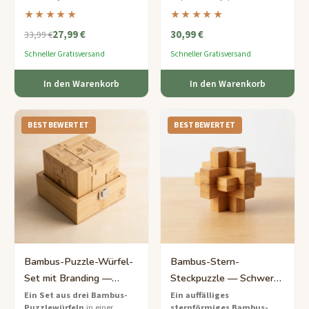
floralen Gravuren — das
Gärten – trennen Sie die
★★★★★
★★★★★
perfekte achtsame Geschenk
ineinandergreifenden Steine für
27,99 €
30,99 €
für sie.
eine meditative
33,99 €
Herausforderung.
Schneller Gratisversand
Schneller Gratisversand
In den Warenkorb
In den Warenkorb
BESTBEWERTET
BESTBEWERTET
Bambus-Puzzle-Würfel-
Bambus-Stern-
Set mit Branding —
Steckpuzzle — Schwer
Mittleres Öko-
Geometrisches
Ein Set aus drei Bambus-
Ein auffälliges
Puzzlewürfeln
in einer
sternförmiges Bambus-