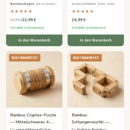
Bambuskugel
, die in einem
einem perfekten Turm, indem
geflochtenen Käfig aus
Sie nur Gleichgewicht und
★★★★★
★★★★★
ineinandergreifenden
Strategie verwenden – eine
22,99 €
19,99 €
Bambusstreifen gefangen ist –
nachhaltige Variante eines
27,99 €
ein entzückendes
Klassikers.
Schneller Gratisversand
Schneller Gratisversand
umweltfreundliches Puzzle.
In den Warenkorb
In den Warenkorb
BESTBEWERTET
BESTBEWERTET
Bambus-Cryptex-Puzzle
Bambus-
— Mittelschweres 4-
Schlangenwürfel —
Ringe Öko-Codeschloss
Leichtes Dreh-und-Falt-
Ein
umweltfreundlicher
Ein
farbiger Bambus-