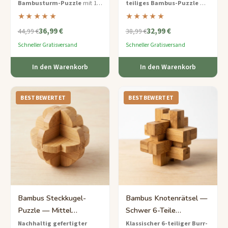
Bambusturm-Puzzle
mit 15
teiliges Bambus-Puzzle
—
Herausforderung
abgestuften Scheiben – stapeln
nachhaltig gefertigt und
★★★★★
★★★★★
Sie sie in der richtigen
endlos wiederholbar.
36,99 €
32,99 €
Reihenfolge unter Verwendung
44,99 €
38,99 €
von Logik und Balance.
Schneller Gratisversand
Schneller Gratisversand
In den Warenkorb
In den Warenkorb
BESTBEWERTET
BESTBEWERTET
Bambus Steckkugel-
Bambus Knotenrätsel —
Puzzle — Mittel
Schwer 6-Teile
Umweltfreundliche
Steckpuzzle
Nachhaltig gefertigter
Klassischer 6-teiliger Burr-