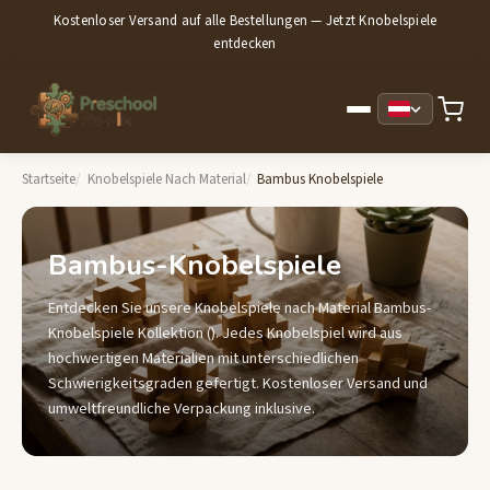
Kostenloser Versand auf alle Bestellungen — Jetzt Knobelspiele
entdecken
Startseite
Knobelspiele Nach Material
Bambus Knobelspiele
Bambus-Knobelspiele
Entdecken Sie unsere Knobelspiele nach Material Bambus-
Knobelspiele Kollektion (). Jedes Knobelspiel wird aus
hochwertigen Materialien mit unterschiedlichen
Schwierigkeitsgraden gefertigt. Kostenloser Versand und
umweltfreundliche Verpackung inklusive.