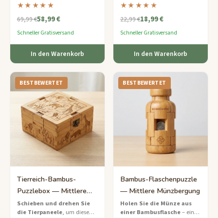
steintexturierte Kammern
numerischer Reihenfolge in
★★★★★
★★★★★
– ein reichhaltig thematisiertes
einen glatten,
58,99 €
18,99 €
Holz-Escape-Spiel inspiriert
umweltfreundlichen Rahmen —
69,99 €
22,99 €
von archäologischen
ein klassisches Denkspiel, neu
Schneller Gratisversand
Schneller Gratisversand
Entdeckungen.
interpretiert in nachhaltigem
Bambus.
In den Warenkorb
In den Warenkorb
BESTBEWERTET
BESTBEWERTET
Tierreich-Bambus-
Bambus-Flaschenpuzzle
Puzzlebox — Mittlere
— Mittlere Münzbergung
Tierwelt-Entdeckung
Schieben und drehen Sie
Holen Sie die Münze aus
die Tierpaneele
, um diese
einer Bambusflasche
– ein