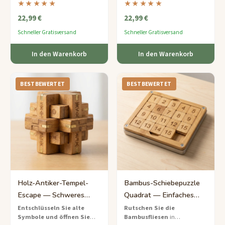
★★★★★
★★★★★
Bambusteilen, die auf
umweltfreundlichem Bambus
22,99 €
22,99 €
Flugzeugen, Zügen und
mit natürlichen
Autofahrten an ihrem Platz
Regenbogenfarben – bauen Sie
Schneller Gratisversand
Schneller Gratisversand
bleiben.
logische Fähigkeiten, Ring für
Ring.
In den Warenkorb
In den Warenkorb
BESTBEWERTET
BESTBEWERTET
Holz-Antiker-Tempel-
Bambus-Schiebepuzzle
Escape — Schweres
Quadrat — Einfaches
Symbol-
Zahlenschiebespiel
Entschlüsseln Sie alte
Rutschen Sie die
Symbole und öffnen Sie
Bambusfliesen
in
Entschlüsselungsspiel