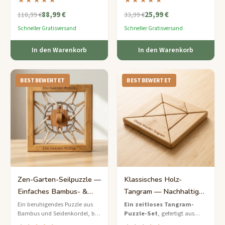
★★★★★
★★★★★
Bambus-Karakuri-Trickbox –
werden müssen, um das
88,99 €
25,99 €
eine Fusion aus japanischer
versteckte Fach im Inneren zu
110,99 €
33,99 €
Puzzletechnik und
öffnen.
Schneller Gratisversand
Schneller Gratisversand
nachhaltigem
Bambushandwerk.
In den Warenkorb
In den Warenkorb
BESTBEWERTET
BESTBEWERTET
Zen-Garten-Seilpuzzle —
Klassisches Holz-
Einfaches Bambus- &
Tangram — Nachhaltiges
Seidenkordel-
7-Teile-Puzzle-Set
Ein beruhigendes Puzzle aus
Ein zeitloses Tangram-
Bambus und Seidenkordel, bei
Puzzle-Set
, gefertigt aus
Meditationspuzzle
dem Sie eine jadefarbene Perle
umweltfreundlichem Bambus