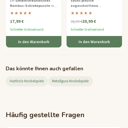
Ein
umweltfreundliches
Sechs präzise
Bambus-Schiebepuzzle
mit
zugeschnittene
Stapelpuzzle
acht nummerierten Kacheln in
Bambusteile
müssen in der
★★★★★
★★★★★
einem kompakten 3x3-
richtigen Reihenfolge gestapelt
17,99 €
30,99 €
Rahmen – ein achtsames
und miteinander verbunden
38,99 €
klassisches Puzzle neu
werden, um eine perfekte
Schneller Gratisversand
Schneller Gratisversand
interpretiert.
gestufte Pyramide zu bilden.
In den Warenkorb
In den Warenkorb
Das könnte Ihnen auch gefallen
Hartholz-Knobelspiele
Metallguss-Knobelspiele
Häufig gestellte Fragen