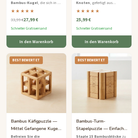
Bambus-Kugel
, die sich in 12
Knoten
, gefertigt aus
Herausforderung
ineinandergreifende Teile
umweltfreundlichem Bambus –
★★★★★
★★★★★
zerlegt – setzen Sie sie wieder
entwirren und rekonstruieren
27,99 €
25,99 €
zusammen, um Ihr räumliches
Sie dieses zeitlose Rätsel.
33,99 €
Vorstellungsvermögen zu
Schneller Gratisversand
Schneller Gratisversand
testen.
In den Warenkorb
In den Warenkorb
BESTBEWERTET
BESTBEWERTET
Bambus Käfigpuzzle —
Bambus-Turm-
Mittel Gefangene Kugel
Stapelpuzzle — Einfache
Herausforderung
Öko-Bauherausforderung
Befreien Sie die
Staple 15 Bambusblöcke
zu