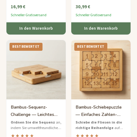
befriedigende Herausforderung
schwerkraftbetriebenen 3D-
16,99 €
30,99 €
auf mittlerem Niveau.
Labyrinthturm fallen.
Schneller Gratisversand
Schneller Gratisversand
In den Warenkorb
In den Warenkorb
BESTBEWERTET
BESTBEWERTET
Bambus-Sequenz-
Bambus-Schiebepuzzle
Challenge — Leichtes
— Einfaches Zahlen-
Muster-Zuordnungsspiel
Anordnungsspiel
Ordnen Sie die Sequenz
an,
Schiebe die Fliesen in die
indem Sie umweltfreundliche
richtige Reihenfolge
auf
Bambustoken in die richtige
diesem umweltfreundlichen
★★★★★
★★★★★