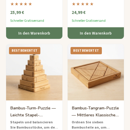
Bambus-Puzzlebox zu öffnen
nachhaltig gefertigtes
★★★★★
★★★★★
— ein mittel-schweres
Denksport mittlerer
25,99 €
24,99 €
Abenteuer in der Tierwelt, das
Schwierigkeit mit einem
eine Überraschung verbirgt.
cleveren Drehmechanismus.
Schneller Gratisversand
Schneller Gratisversand
In den Warenkorb
In den Warenkorb
BESTBEWERTET
BESTBEWERTET
Bambus-Turm-Puzzle —
Bambus-Tangram-Puzzle
Leichte Stapel-
— Mittleres Klassisches
Herausforderung
Geometrie-Set
Stapeln und balancieren
Ordnen Sie sieben
Sie Bambusstücke, um den
Bambusteile an, um