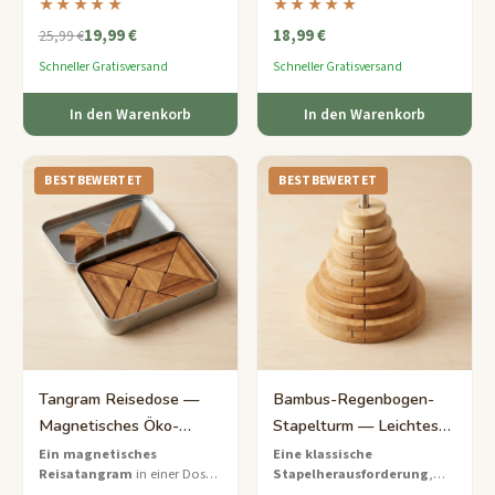
★★★★★
★★★★★
durch ein friedliches Labyrinth
mit über 200
19,99 €
18,99 €
von Schleifen führen.
Formherausforderungen in
25,99 €
einem Heft aus recyceltem
Schneller Gratisversand
Schneller Gratisversand
Papier.
In den Warenkorb
In den Warenkorb
BESTBEWERTET
BESTBEWERTET
Tangram Reisedose —
Bambus-Regenbogen-
Magnetisches Öko-
Stapelturm — Leichtes
Bambus-Puzzle-Set
Ringpuzzle für Kinder
Ein magnetisches
Eine klassische
Reisatangram
in einer Dose
Stapelherausforderung
,
aus recyceltem Metall mit
neu interpretiert aus