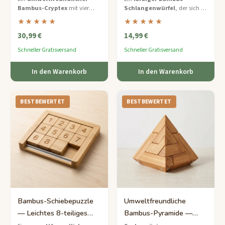
Bambus-Cryptex
mit vier
Schlangenwürfel
, der sich zu
Knobelspiel für Kinder
rotierenden Buchstabenringen
einer Kette entfaltet – drehen
★★★★★
★★★★★
und einem versteckten Fach für
und zurückfalten zu einem
30,99 €
14,99 €
Notizen oder Kleinigkeiten.
perfekten Würfel für einfache,
bildschirmfreie Unterhaltung.
Schneller Gratisversand
Schneller Gratisversand
In den Warenkorb
In den Warenkorb
BESTBEWERTET
BESTBEWERTET
Bambus-Schiebepuzzle
Umweltfreundliche
— Leichtes 8-teiliges
Bambus-Pyramide —
Zahlen-Schiebespiel
Schweres 6-Teile-