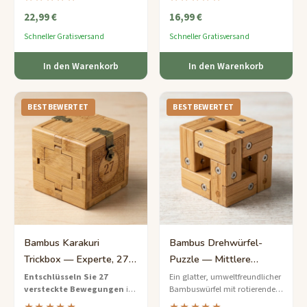
Reihenfolge schieben – ein
Bambusrahmen – ein sanftes
22,99 €
16,99 €
sanftes, aber fesselndes
Zahlenpuzzle, perfekt für
Logikspiel für die ganze
angehende Problemlöser.
Schneller Gratisversand
Schneller Gratisversand
Familie.
In den Warenkorb
In den Warenkorb
BESTBEWERTET
BESTBEWERTET
Bambus Karakuri
Bambus Drehwürfel-
Trickbox — Experte, 27-
Puzzle — Mittlere
Schritte-Mechanismus
Drehherausforderung
Entschlüsseln Sie 27
Ein glatter, umweltfreundlicher
versteckte Bewegungen
in
Bambuswürfel mit rotierenden
dieser Experten-bewerteten
Segmenten, die ausgerichtet