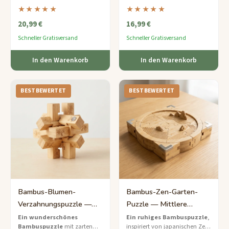
höchsten Turm zu bauen
—
Hunderte von Formen zu
★★★★★
★★★★★
ein umweltfreundliches
bilden
— ein zeitloses
20,99 €
16,99 €
Puzzlespiel, das leicht zu
geometrisches Puzzle aus
lernen, aber endlos
umweltfreundlichem Bambus
Schneller Gratisversand
Schneller Gratisversand
unterhaltsam ist.
für 9 bis 12-Jährige.
In den Warenkorb
In den Warenkorb
BESTBEWERTET
BESTBEWERTET
Bambus-Blumen-
Bambus-Zen-Garten-
Verzahnungspuzzle —
Puzzle — Mittlere
Mittlere Eleganz für Sie
Entspannende
Ein wunderschönes
Ein ruhiges Bambuspuzzle
,
Bambuspuzzle
mit zarten
inspiriert von japanischen Zen-
Herausforderung für Sie