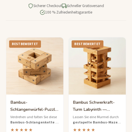
Sicherer Checkout
Schneller Gratisversand
100 % Zufriedenheitsgarantie
BESTBEWERTET
BESTBEWERTET
Bambus-
Bambus Schwerkraft-
Schlangenwürfel-Puzzle
Turm Labyrinth —
— Mittlerer Dreh-und-
Umweltfreundliches 3D-
Verdrehen und falten Sie diese
Lassen Sie eine Murmel durch
Bambus-Schlangenkette
zu
gestapelte Bambus-Maze-
Falt-Knobelwürfel
Kugellabyrinth
einem perfekten Würfel – eine
Scheiben
in diesem
★★★★★
★★★★★