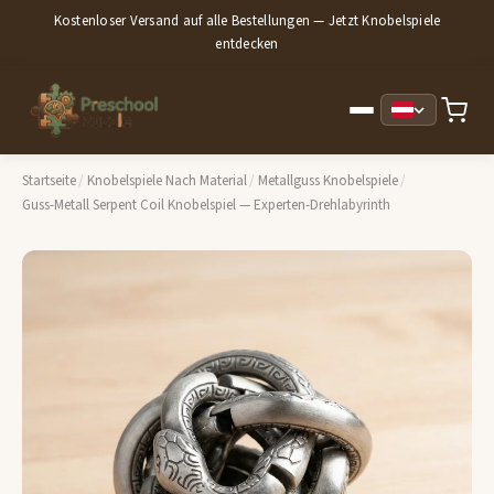
Kostenloser Versand auf alle Bestellungen — Jetzt Knobelspiele
entdecken
Startseite
/
Knobelspiele Nach Material
/
Metallguss Knobelspiele
/
Guss-Metall Serpent Coil Knobelspiel — Experten-Drehlabyrinth