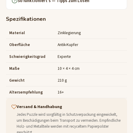
So funktioniert's — Tipps zum Lösen
Spezifikationen
Material
Zinklegierung
Oberfläche
Antik-Kupfer
Schwierigkeitsgrad
Experte
Maße
10 × 4 × 4 cm
Gewicht
210 g
Altersempfehlung
16+
Versand & Handhabung
Jedes Puzzle wird sorgfältig in Schutzverpackung eingewickelt,
um Beschädigungen beim Transport zu vermeiden. Empfindliche
Holz- und Metallteile werden mit recyceltem Papierpolster
geschützt.