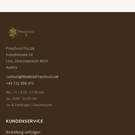
Preschool Puzzle
Industriezeile 34
Linz, Oberösterreich 4020
Austria
contact@WeeKidsPreschool.net
+43 732 908 471
Mo - Fr / 8:15 - 17:00 Uhr
Sa / 8:30 - 12:30 Uhr
So & Feiertage / Geschlossen
KUNDENSERVICE
Bestellung verfolgen