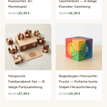
Klassisches 3D-
Geschenkset — 4-teilige
Murmelspiel
Klassiker-Sammlung
38,99 €
38,99 €
47,99 €
49,99 €
Holzpuzzle
Regenbogen-Holzwürfel-
Familienabend-Set — 8-
Puzzle — Einfache bunte
teilige Partysammlung
Stapel-Herausforderung
47,99 €
20,99 €
60,99 €
27,99 €