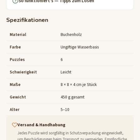
So funktioniert's — Tipps zum Lösen
Spezifikationen
Material
Buchenholz
Farbe
Ungiftige Wasserbasis
Puzzles
6
Schwierigkeit
Leicht
Maße
8 × 8 × 4 cm je Stück
Gewicht
450 g gesamt
Alter
5–10
Versand & Handhabung
Jedes Puzzle wird sorgfältig in Schutzverpackung eingewickelt,
um Beschädigungen beim Transport zu vermeiden. Empfindliche