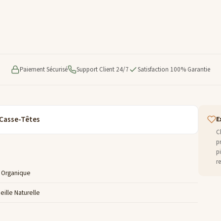
Paiement Sécurisé
Support Client 24/7
Satisfaction 100% Garantie
 Casse-Têtes
E
C
p
p
r
Organique
eille Naturelle