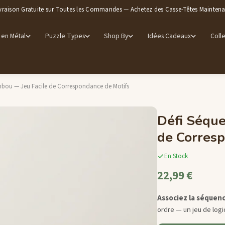
vraison Gratuite sur Toutes les Commandes — Achetez des Casse-Têtes Mainten
 en Métal
Puzzle Types
Shop By
Idées Cadeaux
Colle
mbou — Jeu Facile de Correspondance de Motifs
Défi Séqu
de Corresp
En Stock
22,99 €
Associez la séquen
ordre — un jeu de logi