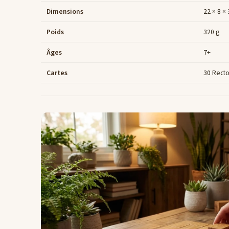
Dimensions
22 × 8 ×
Poids
320 g
Âges
7+
Cartes
30 Recto