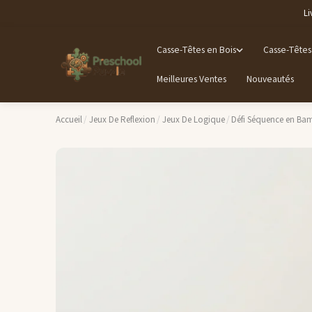
Li
Casse-Têtes en Bois
Casse-Têtes
Meilleures Ventes
Nouveautés
Accueil
/
Jeux De Reflexion
/
Jeux De Logique
/
Défi Séquence en Ba