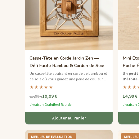
Casse-Tête en Corde Jardin Zen —
Mini Ét
Défi Facile Bambou & Cordon de Soie
Poche É
Un casse-tête apaisant en corde de bambou et
Un petit
de soie où vous guidez une perle de couleur
d'étoile
q
jade à travers un labyrinthe paisible de boucles.
défi ment
★★★★★
★★★
19,99 €
14,99 €
25,99 €
Livraison Gratuite et Rapide
Livraison G
Ajouter au Panier
MEILLEURE ÉVALUATION
MEILLEU