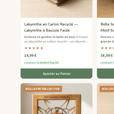
Labyrinthe en Carton Recyclé —
Boîte Se
Labyrinthe à Bascule Facile
Motif S
Inclinez et guidez la balle en bois
à travers
Ouvrez ce
un labyrinthe en carton recyclé — un labyrinthe
gravée d
amical pour la planète qui ravit tous les âges.
une boîte
★★★★★
★★★
une délica
14,99 €
38,99 €
Livraison Gratuite et Rapide
Livraison G
Ajouter au Panier
MEILLEURE ÉVALUATION
MEILLEU