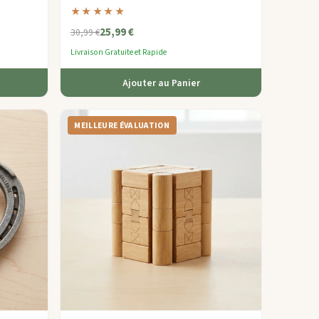
able conçu
poche mémorables qui font des cadeaux
★★★★★
d'entreprise inoubliables.
25,99 €
30,99 €
Livraison Gratuite et Rapide
Ajouter au Panier
MEILLEURE ÉVALUATION