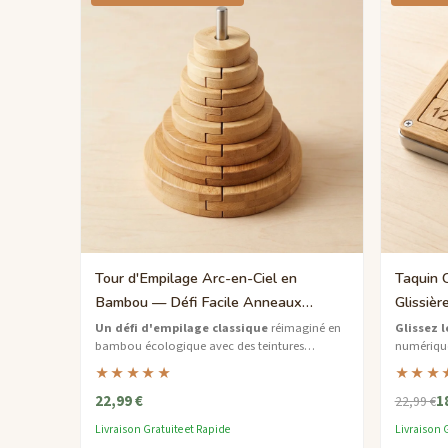
Tour d'Empilage Arc-en-Ciel en
Taquin 
Bambou — Défi Facile Anneaux
Glissièr
Gradués
Un défi d'empilage classique
réimaginé en
Glissez 
bambou écologique avec des teintures
numérique 
naturelles arc-en-ciel — développez des
écologiqu
★★★★★
★★★
compétences logiques un anneau à la fois.
en bambo
22,99 €
1
22,99 €
Livraison Gratuite et Rapide
Livraison G