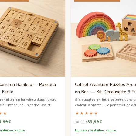
Carré en Bambou — Puzzle à
Coffret Aventure Puzzles Arc-
e Facile
en Bois — Kit Découverte 6 P
Facile
les tuiles en bambou
dans l'ordre
Six puzzles en bois colorés
dans u
à l'intérieur d'un cadre lisse et
cadeau vibrante — le parfait kit de d
e — un casse-tête classique réinventé
pour les jeunes aventuriers des puzzl
★★
★★★★★
u durable.
5 ans et plus.
8,99 €
33,99 €
38,99 €
ratuite et Rapide
Livraison Gratuite et Rapide