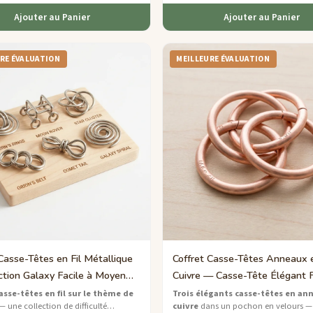
Ajouter au Panier
Ajouter au Panier
RE ÉVALUATION
MEILLEURE ÉVALUATION
Casse-Têtes en Fil Métallique
Coffret Casse-Têtes Anneaux 
ction Galaxy Facile à Moyen
Cuivre — Casse-Tête Élégant F
fants
asse-têtes en fil sur le thème de
Trois élégants casse-têtes en an
 une collection de difficulté
cuivre
dans un pochon en velours —