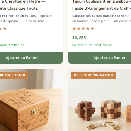
e à Chevilles en Hêtre —
Taquin Coulissant en Bambou 
ête Classique Facile
Facile d'Arrangement de Chiffr
 retirer les chevilles
jusqu'à ce
Glissez les tuiles dans l'ordre
sur 
 reste qu'une — un casse-tête
en bambou écologique — un casse-tê
pour débutants en hêtre lisse certifié
numérique doux parfait pour les jeun
★★
★★★★★
résolveurs de problèmes.
16,99 €
ratuite et Rapide
Livraison Gratuite et Rapide
Ajouter au Panier
Ajouter au Panier
RE ÉVALUATION
MEILLEURE ÉVALUATION