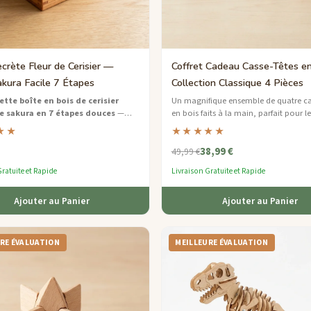
crète Fleur de Cerisier —
Coffret Cadeau Casse-Têtes e
akura Facile 7 Étapes
Collection Classique 4 Pièces
tte boîte en bois de cerisier
Un magnifique ensemble de quatre ca
e sakura en 7 étapes douces
—
en bois faits à la main, parfait pour le
 secrète japonaise conviviale avec
curieux qui aiment un bon défi.
★★
★★★★★
te art floral.
38,99 €
49,99 €
ratuite et Rapide
Livraison Gratuite et Rapide
Ajouter au Panier
Ajouter au Panier
RE ÉVALUATION
MEILLEURE ÉVALUATION