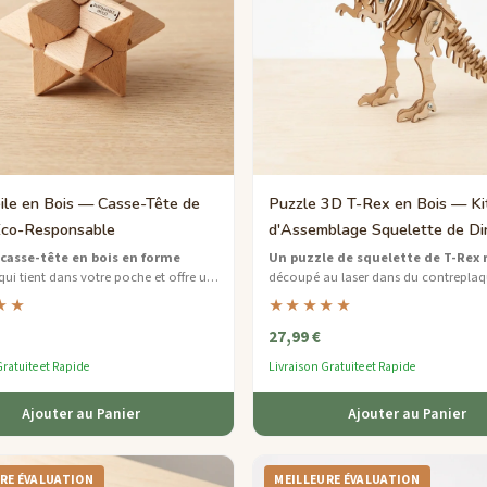
oile en Bois — Casse-Tête de
Puzzle 3D T-Rex en Bois — Ki
co-Responsable
d'Assemblage Squelette de Di
 casse-tête en bois en forme
Un puzzle de squelette de T-Rex r
ui tient dans votre poche et offre un
découpé au laser dans du contrepla
al satisfaisant où que vous soyez.
durable qui se tient debout une fois 
★★
★★★★★
— une pièce d'affichage rugissante p
27,99 €
n'importe quelle pièce.
ratuite et Rapide
Livraison Gratuite et Rapide
Ajouter au Panier
Ajouter au Panier
RE ÉVALUATION
MEILLEURE ÉVALUATION