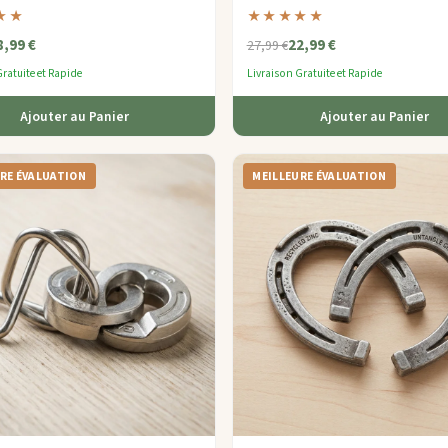
ve conçue pour les jeunes
ensemble de casse-têtes chic et port
★★
★★★★★
rs de casse-têtes âgés de 9 à 12 ans.
pour elle.
8,99 €
22,99 €
27,99 €
ratuite et Rapide
Livraison Gratuite et Rapide
Ajouter au Panier
Ajouter au Panier
RE ÉVALUATION
MEILLEURE ÉVALUATION