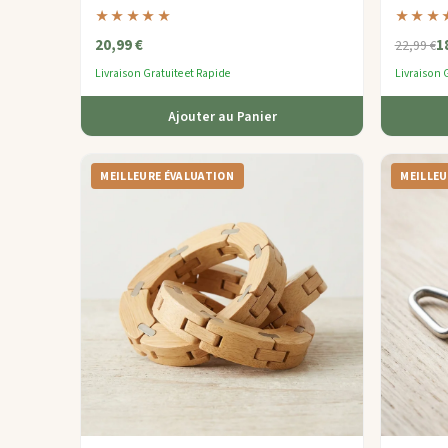
tour
— un jeu de puzzle écologique facile à
progressi
★★★★★
★★★
apprendre mais infiniment divertissant.
explorateu
20,99 €
1
22,99 €
Livraison Gratuite et Rapide
Livraison G
Ajouter au Panier
MEILLEURE ÉVALUATION
MEILLEU