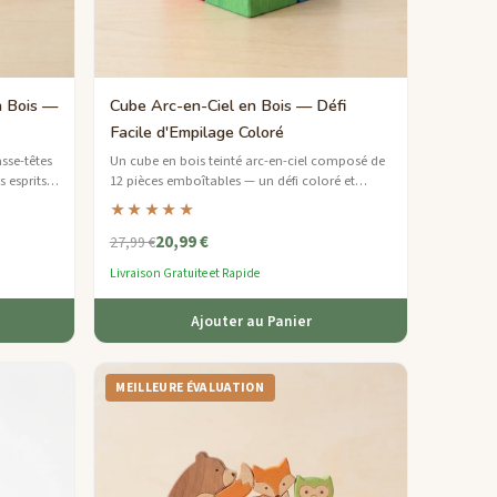
n Bois —
Cube Arc-en-Ciel en Bois — Défi
Facile d'Empilage Coloré
sse-têtes
Un cube en bois teinté arc-en-ciel composé de
s esprits
12 pièces emboîtables — un défi coloré et
accessible pour les débutants.
★★★★★
20,99 €
27,99 €
Livraison Gratuite et Rapide
Ajouter au Panier
MEILLEURE ÉVALUATION