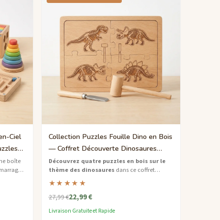
en-Ciel
Collection Puzzles Fouille Dino en Bois
uzzles
— Coffret Découverte Dinosaures
Facile
ne boîte
Découvrez quatre puzzles en bois sur le
émarrage
thème des dinosaures
dans ce coffret
es âgés de
amusant — des casse-têtes faciles qui donnent
★★★★★
vie à des aventures préhistoriques.
22,99 €
27,99 €
Livraison Gratuite et Rapide