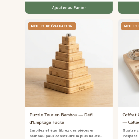
Ajouter au Panier
MEILLEURE ÉVALUATION
MEILLEU
Puzzle Tour en Bambou — Défi
Coffret 
d'Empilage Facile
— Colle
pour En
Empilez et équilibrez des pièces en
Quatre c
bambou pour construire la plus haute
l'espace
—