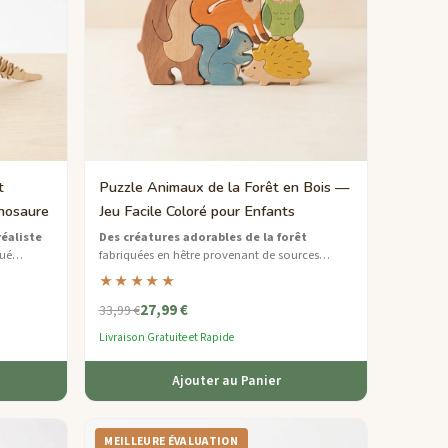
t
Puzzle Animaux de la Forêt en Bois —
nosaure
Jeu Facile Coloré pour Enfants
éaliste
Des créatures adorables de la forêt
qué
fabriquées en hêtre provenant de sources
assemblé
durables — parfaites pour les petites mains
★★★★★
our
apprenant les formes et la résolution de
27,99 €
problèmes.
33,99 €
Livraison Gratuite et Rapide
Ajouter au Panier
MEILLEURE ÉVALUATION