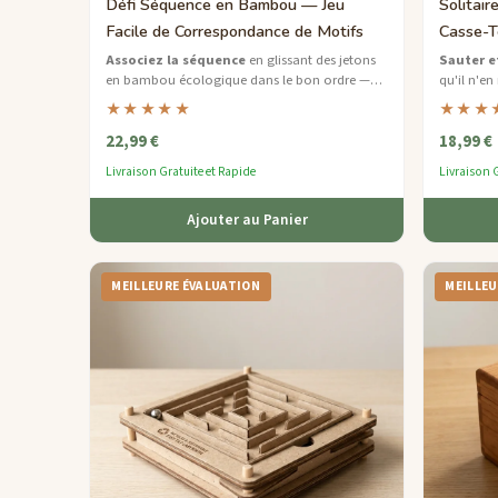
Défi Séquence en Bambou — Jeu
Solitair
Facile de Correspondance de Motifs
Casse-T
Associez la séquence
en glissant des jetons
Sauter et
en bambou écologique dans le bon ordre —
qu'il n'en
un jeu de logique doux mais engageant pour
classique 
★★★★★
★★★
toute la famille.
FSC.
22,99 €
18,99 €
Livraison Gratuite et Rapide
Livraison G
Ajouter au Panier
MEILLEURE ÉVALUATION
MEILLEU