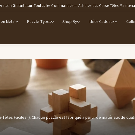
vraison Gratuite sur Toutes les Commandes — Achetez des Casse-Têtes Mainten
 en Métal
Puzzle Types
Shop By
Idées Cadeaux
Colle
-Têtes Faciles (). Chaque puzzle est fabriqué à partir de matériaux de qualit